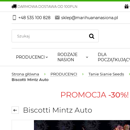
DARMOWA DOSTAWA OD 100PLN
+48 535 100 828
sklep@marihuananasiona.pl
RODZAJE
DLA
PRODUCENCI
NASION
POCZĄTKUJĄC
Strona główna
PRODUCENCI
Tanie Sianie Seeds
Biscotti Mintz Auto
PROMOCJA
-30%
Biscotti Mintz Auto