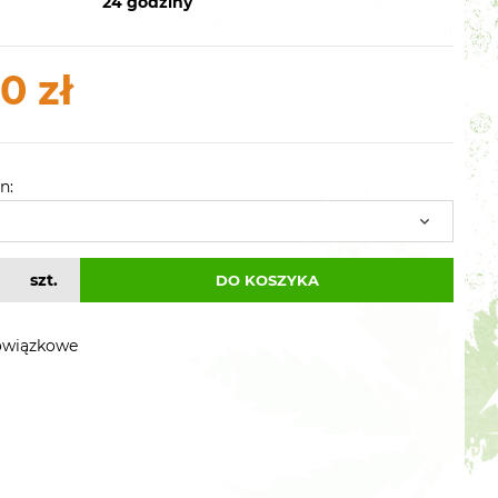
24 godziny
0 zł
n:
szt.
DO KOSZYKA
owiązkowe