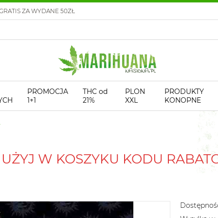
GRATIS ZA WYDANE 50ZŁ
PROMOCJA
THC od
PLON
PRODUKTY
YCH
1+1
21%
XXL
KONOPNE
! UŻYJ W KOSZYKU KODU RABA
Dostępnoś