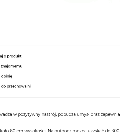
aj o produkt
ć znajomemu
 opinię
j do przechowalni
wadza w pozytywny nastrój, pobudza umysł oraz zapewnia
 około 80 cm wysokości. Na outdoor można uzyskać do 300