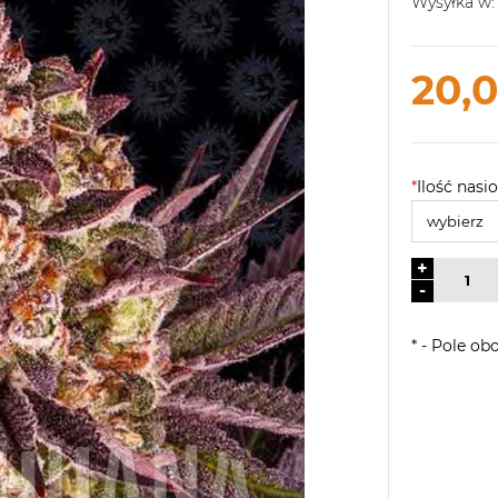
Wysyłka w:
20,0
*
Ilość nasio
+
-
*
- Pole ob