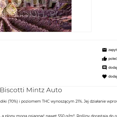
zapyt
pole
dodaj
doda
Biscotti Mintz Auto
diki (70%) i poziomem THC wynoszącym 21%. Jej działanie wpro
i, a plony mogą osiągnąć nawet 550 g/m². Rośliny dorastają do