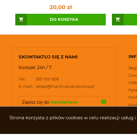
20,00 zł
DO KOSZYKA
IN
SKONTAKTUJ SIĘ Z NAMI
Kontakt 24h / 7
Reg
Zwro
Tel.:
535 100 828
Odb
E-mail:
sklep@marihuananasiona.pl
Pyta
Poli
Zapisz się do 
newslettera
Hur
Ano
Strona korzysta z plików cookies w celu realizacji usłu