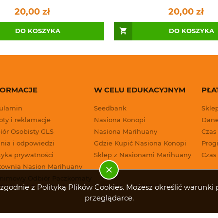
20,00 zł
20,00 zł
DO KOSZYKA
DO KOSZYKA
FORMACJE
W CELU EDUKACYJNYM
PŁA
ulamin
Seedbank
Skle
ty i reklamacje
Nasiona Konopi
Dane
iór Osobisty GLS
Nasiona Marihuany
Czas
nia i odpowiedzi
Gdzie Kupić Nasiona Konopi
Progi
tyka prywatności
Sklep z Nasionami Marihuany
Czas
townia Nasion Marihuany
nimowy Odbiór Paczkomaty
g i zgodnie z Polityką Plików Cookies. Możesz określić warun
przeglądarce.