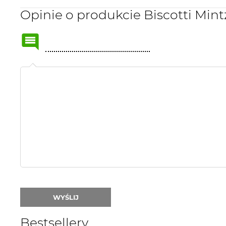
Opinie o produkcie Biscotti Mint
Name
or
nick:
WYŚLIJ
Bestsellery