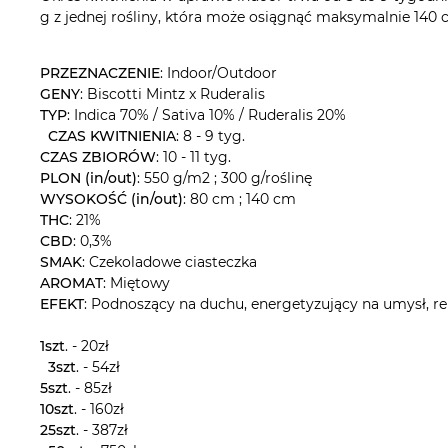
g z jednej rośliny, która może osiągnąć maksymalnie 140 c
PRZEZNACZENIE
: Indoor/Outdoor
GENY
: Biscotti Mintz x Ruderalis
TYP
: Indica 70% / Sativa 10% / Ruderalis 20%
CZAS KWITNIENIA
: 8 - 9 tyg.
CZAS ZBIORÓW
: 10 - 11 tyg.
PLON (in/out)
: 550 g/m2 ; 300 g/roślinę
WYSOKOŚĆ (in/out)
: 80 cm ; 140 cm
THC
: 21%
CBD
: 0,3%
SMAK
: Czekoladowe ciasteczka
AROMAT
: Miętowy
EFEKT
: Podnoszący na duchu, energetyzujący na umysł, re
1szt
. - 20zł
3szt
. - 54zł
5szt
. - 85zł
10szt
. - 160zł
25szt
. - 387zł