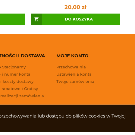
20,00 zł
DO KOSZYKA
TNOŚCI I DOSTAWA
MOJE KONTO
p Stacjonarny
Przechowalnia
 i numer konta
Ustawienia konta
 i koszty dostawy
Twoje zamówienia
 rabatowe i Gratisy
 realizacji zamówienia
ki przechowywania lub dostępu do plików cookies w Twojej