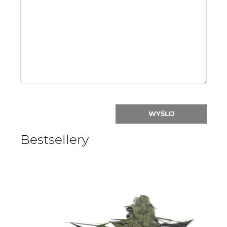
or
nick:
WYŚLIJ
Bestsellery