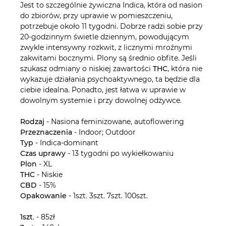
Jest to szczególnie żywiczna Indica, która od nasion
do zbiorów, przy uprawie w pomieszczeniu,
potrzebuje około 11 tygodni. Dobrze radzi sobie przy
20-godzinnym świetle dziennym, powodującym
zwykle intensywny rozkwit, z licznymi mroźnymi
zakwitami bocznymi. Plony są średnio obfite. Jeśli
szukasz odmiany o niskiej zawartości
THC
, która nie
wykazuje działania psychoaktywnego, ta będzie dla
ciebie idealna. Ponadto, jest łatwa w uprawie w
dowolnym systemie i przy dowolnej odżywce.
Rodzaj
- Nasiona feminizowane, autoflowering
Przeznaczenia
- Indoor; Outdoor
Typ
- Indica-dominant
Czas
uprawy
- 13 tygodni po wykiełkowaniu
Plon
- XL
THC
- Niskie
CBD
- 15%
Opakowanie
- 1szt. 3szt. 7szt. 100szt.
1szt
. - 85zł