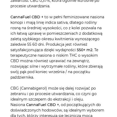
zawartość CBG 0,37%, która ogólnie wzrośnie po
procesie utwardzania.
CannaFuel CBD +
to w pełni feminizowane nasiona
konopi i mają linię indica sativa, dlatego rośliny
rosną na średniej wysokości, co z kolei pozwala na
ich łatwą uprawę w pomieszczeniach z dodatkową
zaletą szybkiego okresu kwitnienia wynoszącego
zaledwie 55 60 dni. Produkcja jest również
satysfakcjonująca dzięki wydajności
550+ m2
. Te
terapeutyczne nasiona o niskim THC o wysokim
CBD można również uprawiać na zewnątrz,
rozwijając silne i wytrzymałe rośliny, które zbierają
swój pąk pod koniec września / na początku
października.
CBG (Cannabigerol) może się dalej rozwijać po
zebraniu i po procesie utwardzania, co czyni go
idealnym szczepem do ekstrakcji i oleju.
Nasiona
CannaFuel CBD +
, od początkujących do
doświadczonych hodowców, są idealnym wyborem
dla tych, którzy interesują się leczniczą mocą