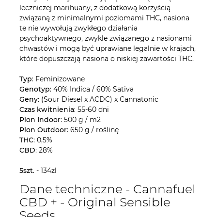
leczniczej marihuany, z dodatkową korzyścią
związaną z minimalnymi poziomami THC, nasiona
te nie wywołują zwykłego działania
psychoaktywnego, zwykle związanego z nasionami
chwastów i mogą być uprawiane legalnie w krajach,
które dopuszczają nasiona o niskiej zawartości THC.
Typ
: Feminizowane
Genotyp
: 40% Indica / 60% Sativa
Geny
: (Sour Diesel x ACDC) x Cannatonic
Czas kwitnienia
: 55-60 dni
Plon Indoor
: 500 g / m2
Plon Outdoor
: 650 g / roślinę
THC
: 0,5%
CBD
: 28%
5szt
. - 134zl
Dane techniczne - Cannafuel
CBD + - Original Sensible
Seeds