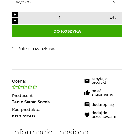
+
szt.
-
DO KOSZYKA
*
- Pole obowiązkowe
zapytaj o
Ocena:
produkt
poleć
znajomemu
Producent:
Tanie Sianie Seeds
dodaj opinię
Kod produktu:
dodaj do
619B-595D7
przechowalni
Informacje - nasiona