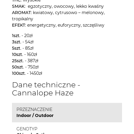
SMAK
: egzotyczny, owocowy, lekko kwaśny
AROMAT
: kwiatowy, cytrusowo – melonowy,
tropikalny
EFEKT
: energetyczny, euforyczny, szczęśliwy
1szt
. - 20zł
3szt
. - 54zł
5szt
. - 85zł
10szt
. - 160zł
25szt
. - 387zł
50szt
. - 750zł
100szt
. - 1450zł
Dane techniczne -
Cannalope Haze
PRZEZNACZENIE
Indoor / Outdoor
GENOTYP