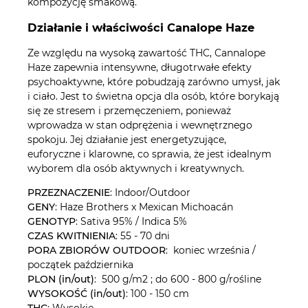
kompozycję smakową.
Działanie i właściwości Canalope Haze
Ze względu na wysoką zawartość THC, Cannalope
Haze zapewnia intensywne, długotrwałe efekty
psychoaktywne, które pobudzają zarówno umysł, jak
i ciało. Jest to świetna opcja dla osób, które borykają
się ze stresem i przemęczeniem, ponieważ
wprowadza w stan odprężenia i wewnętrznego
spokoju. Jej działanie jest energetyzujące,
euforyczne i klarowne, co sprawia, że jest idealnym
wyborem dla osób aktywnych i kreatywnych.
PRZEZNACZENIE
: Indoor/Outdoor
GENY
: Haze Brothers x Mexican Michoacán
GENOTYP
: Sativa 95% / Indica 5%
CZAS KWITNIENIA
: 55 - 70 dni
PORA ZBIORÓW OUTDOOR
: koniec września /
początek października
PLON (in/out)
: 500 g/m2 ; do 600 - 800 g/rośline
WYSOKOŚĆ (in/out)
: 100 - 150 cm
THC
: Wysokie