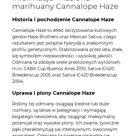
marihuany Cannalope Haze
Historia i pochodzenie Cannalope Haze
Cannalope Haze to efekt skrzyżowania kultowych
genów Haze Brothers oraz Mexican Sativa, czego
rezultatem jest potężna hybryda o znakomitym
profilu genetycznym. Stabilizowana przez lata, stała
się symbolem niezawodności i wysokiej jakości.
Odmiana ta zdobyła wiele prestiżowych wyróżnień,
m.in. CABA Cup Buenos Aires 2010, Sativa IC420
Breederscup 2005 oraz Sativa IC420 Breederscup
2004.
Uprawa i plony Cannalope Haze
Rośliny tej odmiany osiągają średnie lub duże
rozmiary, są łatwe w pielęgnacji i wymagają
bogatego nawożenia, aby osiągnąć maksymalny
potencjał oraz wysokie plony. Ich zwarte, żywiczne
pąki charakteryzują się intensywnym, owocowym
aromatem. Odmiana ta świetnie sprawdza się