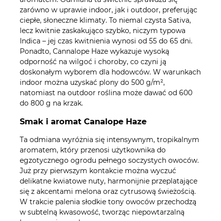
zarówno w uprawie indoor, jak i outdoor, preferując
ciepłe, słoneczne klimaty. To niemal czysta Sativa,
lecz kwitnie zaskakująco szybko, niczym typowa
Indica – jej czas kwitnienia wynosi od 55 do 65 dni.
Ponadto, Cannalope Haze wykazuje wysoką
odporność na wilgoć i choroby, co czyni ją
doskonałym wyborem dla hodowców. W warunkach
indoor można uzyskać plony do 500 g/m²,
natomiast na outdoor roślina może dawać od 600
do 800 g na krzak.
Smak i aromat Canalope Haze
Ta odmiana wyróżnia się intensywnym, tropikalnym
aromatem, który przenosi użytkownika do
egzotycznego ogrodu pełnego soczystych owoców.
Już przy pierwszym kontakcie można wyczuć
delikatne kwiatowe nuty, harmonijnie przeplatające
się z akcentami melona oraz cytrusową świeżością.
W trakcie palenia słodkie tony owoców przechodzą
w subtelną kwasowość, tworząc niepowtarzalną