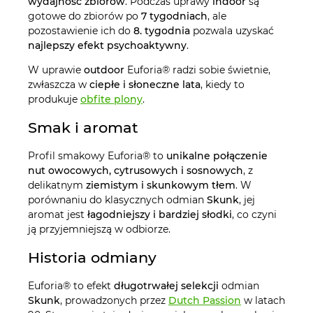
wydajność zbiorów
. Podczas uprawy
indoor
są
gotowe do zbiorów po
7 tygodniach
, ale
pozostawienie ich do
8. tygodnia
pozwala uzyskać
najlepszy efekt psychoaktywny
.
W uprawie
outdoor
Euforia® radzi sobie świetnie,
zwłaszcza w
ciepłe i słoneczne lata
, kiedy to
produkuje
obfite plony
.
Smak i aromat
Profil smakowy Euforia® to
unikalne połączenie
nut owocowych, cytrusowych i sosnowych
, z
delikatnym
ziemistym i skunkowym tłem
. W
porównaniu do klasycznych odmian
Skunk
, jej
aromat jest
łagodniejszy i bardziej słodki
, co czyni
ją przyjemniejszą w odbiorze.
Historia odmiany
Euforia® to efekt
długotrwałej selekcji
odmian
Skunk
, prowadzonych przez
Dutch Passion
w latach