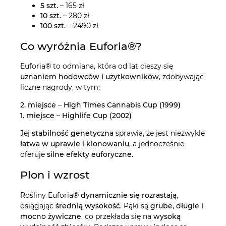
5 szt.
– 165 zł
10 szt.
– 280 zł
100 szt.
– 2490 zł
Co wyróżnia Euforia®?
Euforia® to odmiana, która od lat cieszy się
uznaniem hodowców i użytkowników
, zdobywając
liczne nagrody, w tym:
2. miejsce
–
High Times Cannabis Cup (1999)
1. miejsce
–
Highlife Cup (2002)
Jej
stabilność genetyczna
sprawia, że jest niezwykle
łatwa w uprawie i klonowaniu
, a jednocześnie
oferuje
silne efekty euforyczne
.
Plon i wzrost
Rośliny Euforia®
dynamicznie się rozrastają
,
osiągając
średnią wysokość
. Pąki są
grube, długie i
mocno żywiczne
, co przekłada się na
wysoką