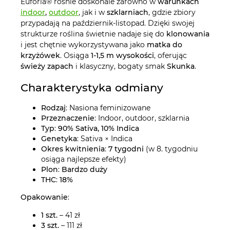
Euforia® rośnie doskonale zarówno w
warunkach
indoor
,
outdoor
, jak i w
szklarniach
, gdzie zbiory
przypadają na październik-listopad. Dzięki swojej
strukturze roślina świetnie nadaje się do
klonowania
i jest chętnie wykorzystywana jako
matka do
krzyżówek
. Osiąga
1-1,5 m wysokości
, oferując
świeży zapach
i klasyczny, bogaty smak
Skunka
.
Charakterystyka odmiany
Rodzaj
: Nasiona feminizowane
Przeznaczenie
: Indoor, outdoor, szklarnia
Typ
:
90% Sativa, 10% Indica
Genetyka
: Sativa × Indica
Okres kwitnienia
:
7 tygodni
(w 8. tygodniu
osiąga najlepsze efekty)
Plon
:
Bardzo duży
THC
:
18%
Opakowanie
:
1 szt.
– 41 zł
3 szt.
– 111 zł