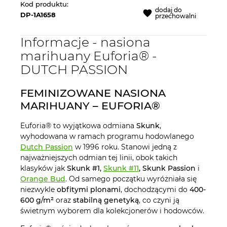
Kod produktu:
dodaj do
DP-1A1658
przechowalni
Informacje - nasiona
marihuany Euforia® -
DUTCH PASSION
FEMINIZOWANE NASIONA
MARIHUANY – EUFORIA®
Euforia® to wyjątkowa odmiana
Skunk
,
wyhodowana w ramach programu hodowlanego
Dutch Passion
w 1996 roku. Stanowi jedną z
najważniejszych odmian tej linii, obok takich
klasyków jak
Skunk #1,
Skunk #11
, Skunk Passion
i
Orange Bud
. Od samego początku wyróżniała się
niezwykle
obfitymi plonami
, dochodzącymi do
400-
600 g/m²
oraz
stabilną genetyką
, co czyni ją
świetnym wyborem dla kolekcjonerów i hodowców.