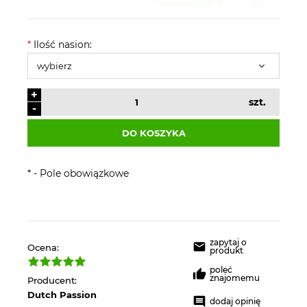
*
Ilość nasion:
+
szt.
-
DO KOSZYKA
*
- Pole obowiązkowe
zapytaj o
Ocena:
produkt
poleć
znajomemu
Producent:
Dutch Passion
dodaj opinię