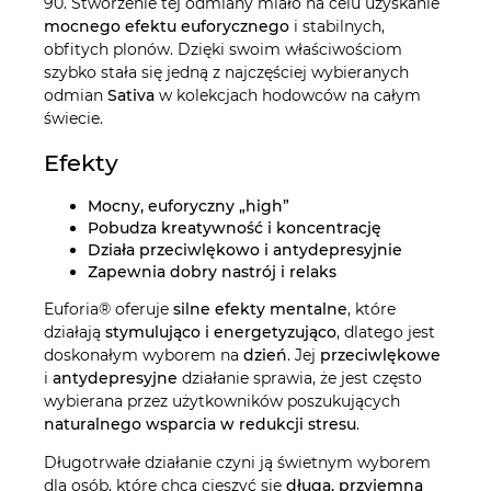
90. Stworzenie tej odmiany miało na celu uzyskanie
mocnego efektu euforycznego
i stabilnych,
obfitych plonów. Dzięki swoim właściwościom
szybko stała się jedną z najczęściej wybieranych
odmian
Sativa
w kolekcjach hodowców na całym
świecie.
Efekty
Mocny, euforyczny „high”
Pobudza kreatywność i koncentrację
Działa przeciwlękowo i antydepresyjnie
Zapewnia dobry nastrój i relaks
Euforia® oferuje
silne efekty mentalne
, które
działają
stymulująco i energetyzująco
, dlatego jest
doskonałym wyborem na
dzień
. Jej
przeciwlękowe
i
antydepresyjne
działanie sprawia, że jest często
wybierana przez użytkowników poszukujących
naturalnego wsparcia w redukcji stresu
.
Długotrwałe działanie czyni ją świetnym wyborem
dla osób, które chcą cieszyć się
długą, przyjemną