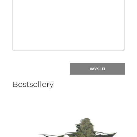
or
nick:
WYŚLIJ
Bestsellery