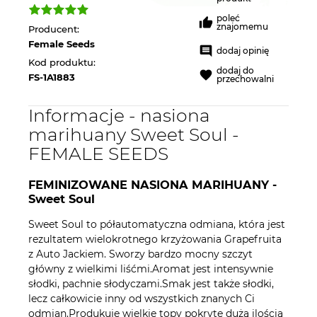
poleć
znajomemu
Producent:
Female Seeds
dodaj opinię
Kod produktu:
dodaj do
FS-1A1883
przechowalni
Informacje - nasiona
marihuany Sweet Soul -
FEMALE SEEDS
FEMINIZOWANE NASIONA MARIHUANY -
Sweet Soul
Sweet Soul to półautomatyczna odmiana, która jest
rezultatem wielokrotnego krzyżowania Grapefruita
z Auto Jackiem. Sworzy bardzo mocny szczyt
główny z wielkimi liśćmi.Aromat jest intensywnie
słodki, pachnie słodyczami.Smak jest także słodki,
lecz całkowicie inny od wszystkich znanych Ci
odmian.Produkuje wielkie topy pokryte dużą ilością