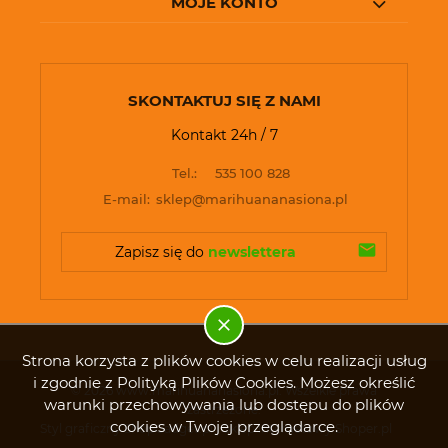
MOJE KONTO
SKONTAKTUJ SIĘ Z NAMI
Kontakt 24h / 7
Tel.:
535 100 828
E-mail:
sklep@marihuananasiona.pl
Zapisz się do 
newslettera
Strona korzysta z plików cookies w celu realizacji usług
i zgodnie z Polityką Plików Cookies. Możesz określić
© 2026 www.marihuananasiona.pl. Wszelkie prawa
warunki przechowywania lub dostępu do plików
zastrzeżone.
cookies w Twojej przeglądarce.
Styl graficzny ShopGadget.pl
Sklep internetowy Shoper.pl