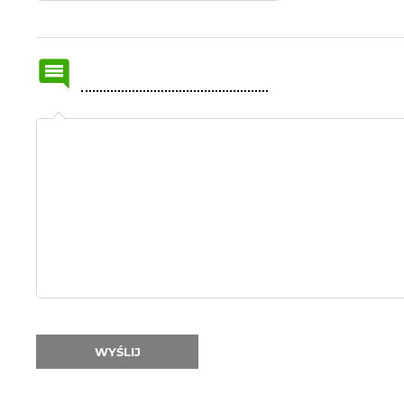
Name
or
nick:
WYŚLIJ