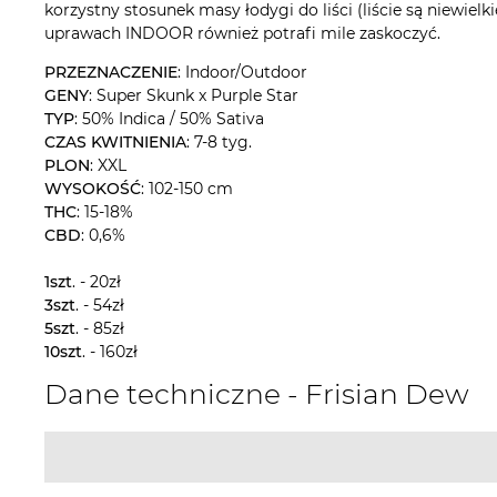
korzystny stosunek masy łodygi do liści (liście są niewie
uprawach INDOOR również potrafi mile zaskoczyć.
PRZEZNACZENIE
: Indoor/Outdoor
GENY
: Super Skunk x Purple Star
TYP
: 50% Indica / 50% Sativa
CZAS KWITNIENIA
: 7-8 tyg.
PLON
: XXL
WYSOKOŚĆ
: 102-150 cm
THC
: 15-18%
CBD
: 0,6%
1szt
. - 20zł
3szt
. - 54zł
5szt
. - 85zł
10szt
. - 160zł
Dane techniczne - Frisian Dew