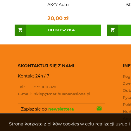
AK47 Auto
60
20,00 zł
DO KOSZYKA
IN
SKONTAKTUJ SIĘ Z NAMI
Kontakt 24h / 7
Reg
Zwro
Tel.:
535 100 828
Odb
E-mail:
sklep@marihuananasiona.pl
Pyta
Poli
Zapisz się do 
newslettera
Hur
Ano
Strona korzysta z plików cookies w celu realizacji usłu