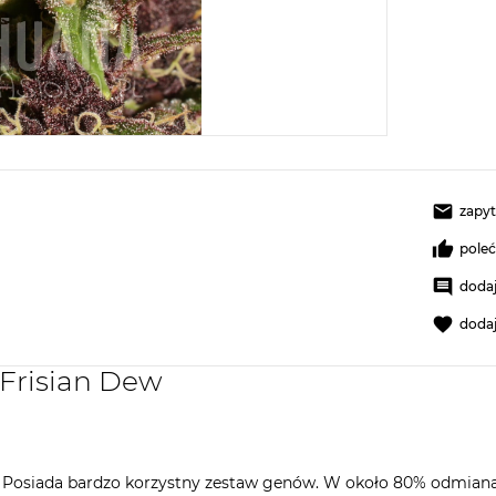
zapyt
pole
dodaj
doda
 Frisian Dew
 Posiada bardzo korzystny zestaw genów. W około 80% odmiana p