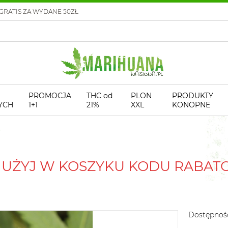
GRATIS ZA WYDANE 50ZŁ
PROMOCJA
THC od
PLON
PRODUKTY
YCH
1+1
21%
XXL
KONOPNE
! UŻYJ W KOSZYKU KODU RABA
Dostępnoś