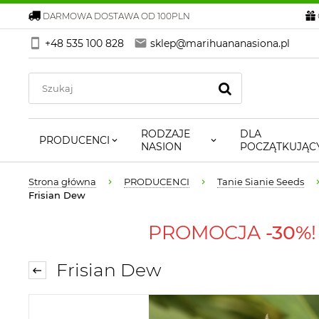
DARMOWA DOSTAWA OD 100PLN
+48 535 100 828
sklep@marihuananasiona.pl
RODZAJE
DLA
PRODUCENCI
NASION
POCZĄTKUJĄC
Strona główna
PRODUCENCI
Tanie Sianie Seeds
Frisian Dew
PROMOCJA
-30%
Frisian Dew