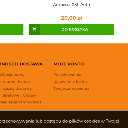
Amnesia XXL Auto
20,00 zł
DO KOSZYKA
TNOŚCI I DOSTAWA
MOJE KONTO
p Stacjonarny
Przechowalnia
 i numer konta
Ustawienia konta
 i koszty dostawy
Twoje zamówienia
 rabatowe i Gratisy
 realizacji zamówienia
ki przechowywania lub dostępu do plików cookies w Twojej