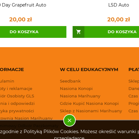
 Day Grapefruit Auto
LSD Auto
20,00 zł
20,00 zł
DO KOSZYKA
DO KOSZYKA
FORMACJE
W CELU EDUKACYJNYM
PŁA
ulamin
Seedbank
Skle
ty i reklamacje
Nasiona Konopi
Dane
iór Osobisty GLS
Nasiona Marihuany
Czas
nia i odpowiedzi
Gdzie Kupić Nasiona Konopi
Progi
tyka prywatności
Sklep z Nasionami Marihuany
Czas
townia Nasion Marihuany
nimowy Odbiór Paczkomaty
g i zgodnie z Polityką Plików Cookies. Możesz określić warun
przeglądarce.