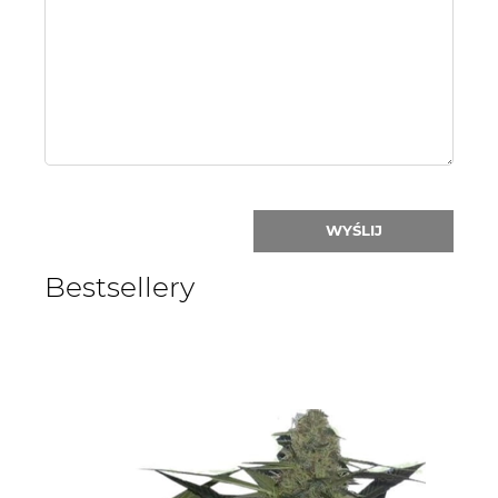
or
nick:
WYŚLIJ
Bestsellery