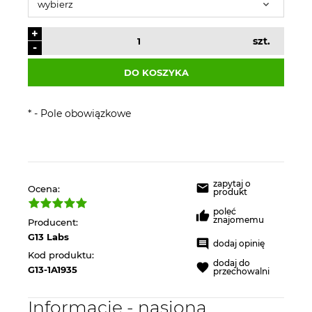
+
szt.
-
DO KOSZYKA
*
- Pole obowiązkowe
zapytaj o
Ocena:
produkt
poleć
znajomemu
Producent:
G13 Labs
dodaj opinię
Kod produktu:
dodaj do
G13-1A1935
przechowalni
Informacje - nasiona