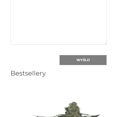
Name
or
nick:
WYŚLIJ
Bestsellery