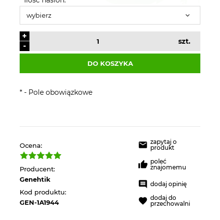
+
szt.
-
DO KOSZYKA
*
- Pole obowiązkowe
zapytaj o
Ocena:
produkt
poleć
znajomemu
Producent:
Genehtik
dodaj opinię
Kod produktu:
dodaj do
GEN-1A1944
przechowalni