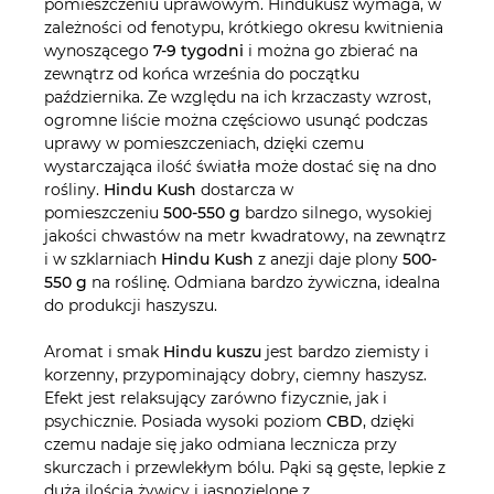
pomieszczeniu uprawowym. Hindukusz wymaga, w
zależności od fenotypu, krótkiego okresu kwitnienia
wynoszącego
7-9 tygodni
i można go zbierać na
zewnątrz od końca września do początku
października. Ze względu na ich krzaczasty wzrost,
ogromne liście można częściowo usunąć podczas
uprawy w pomieszczeniach, dzięki czemu
wystarczająca ilość światła może dostać się na dno
rośliny.
Hindu Kush
dostarcza w
pomieszczeniu
500-550 g
bardzo silnego, wysokiej
jakości chwastów na metr kwadratowy, na zewnątrz
i w szklarniach
Hindu Kush
z anezji daje plony
500-
550 g
na roślinę. Odmiana bardzo żywiczna, idealna
do produkcji haszyszu.
Aromat i smak
Hindu kuszu
jest bardzo ziemisty i
korzenny, przypominający dobry, ciemny haszysz.
Efekt jest relaksujący zarówno fizycznie, jak i
psychicznie. Posiada wysoki poziom
CBD
, dzięki
czemu nadaje się jako odmiana lecznicza przy
skurczach i przewlekłym bólu. Pąki są gęste, lepkie z
dużą ilością żywicy i jasnozielone z