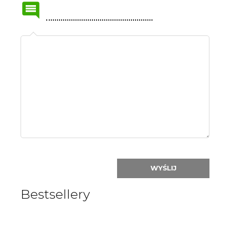
Name
or
nick:
WYŚLIJ
Bestsellery