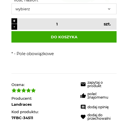
+
szt.
-
DO KOSZYKA
*
- Pole obowiązkowe
zapytaj o
Ocena:
produkt
poleć
znajomemu
Producent:
Landraces
dodaj opinię
Kod produktu:
dodaj do
7FBC-34511
przechowalni