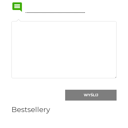
Name
or
nick:
WYŚLIJ
Bestsellery