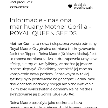
Kod produktu:
dodaj do
7297-68207
przechowalni
Informacje - nasiona
marihuany Mother Gorilla -
ROYAL QUEEN SEEDS
Mother Gorilla
to nowa i ulepszona wersja odmiany
Royal Madre. Oryginalna odmiana to skrzyżowanie
Jack the Ripper i Reina Madre (Królowa Matka). Jest
to mocna odmiana sativa, która zapewnia umysłowe
efekty, ale my zauważyliśmy, że można ją jeszcze
trochę ulepszyć. Chcieliśmy przenieść jej moc na
kompletnie nowy poziom. Sensownym w takiej
sytuacji było postawienie na genetykę Gorilla. Nasi
doświadczeni hodowcy podjęli ambitne wyzwanie,
jakim było wykorzystanie odmiany Reina Madre i
skrzyżowanie jej z Gorilla Glue (GG #4).
Reina Madre posłużyła jako doskonała baza
genetyczna w tej krzyżówce, dzięki imponującyemu