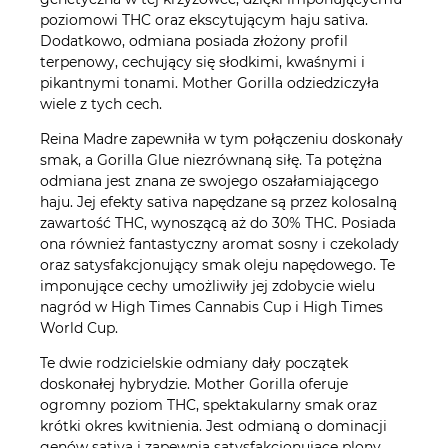
poziomowi THC oraz ekscytującym haju sativa.
Dodatkowo, odmiana posiada złożony profil
terpenowy, cechujący się słodkimi, kwaśnymi i
pikantnymi tonami. Mother Gorilla odziedziczyła
wiele z tych cech.
Reina Madre zapewniła w tym połączeniu doskonały
smak, a Gorilla Glue niezrównaną siłę. Ta potężna
odmiana jest znana ze swojego oszałamiającego
haju. Jej efekty sativa napędzane są przez kolosalną
zawartość THC, wynoszącą aż do 30% THC. Posiada
ona również fantastyczny aromat sosny i czekolady
oraz satysfakcjonujący smak oleju napędowego. Te
imponujące cechy umożliwiły jej zdobycie wielu
nagród w High Times Cannabis Cup i High Times
World Cup.
Te dwie rodzicielskie odmiany dały początek
doskonałej hybrydzie. Mother Gorilla oferuje
ogromny poziom THC, spektakularny smak oraz
krótki okres kwitnienia. Jest odmianą o dominacji
genów sativa i zapewnia satysfakcjonujące plony.