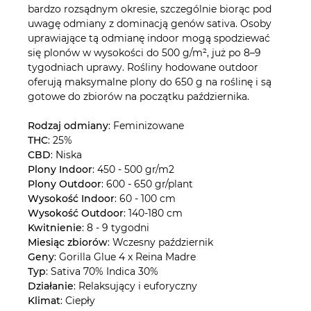
bardzo rozsądnym okresie, szczególnie biorąc pod
uwagę odmiany z dominacją genów sativa. Osoby
uprawiające tą odmianę indoor mogą spodziewać
się plonów w wysokości do 500 g/m², już po 8–9
tygodniach uprawy. Rośliny hodowane outdoor
oferują maksymalne plony do 650 g na roślinę i są
gotowe do zbiorów na początku października.
Rodzaj odmiany
: Feminizowane
THC
: 25%
CBD
: Niska
Plony Indoor
: 450 - 500 gr/m2
Plony Outdoor
: 600 - 650 gr/plant
Wysokość Indoor
: 60 - 100 cm
Wysokość Outdoor
: 140-180 cm
Kwitnienie
: 8 - 9 tygodni
Miesiąc zbiorów
: Wczesny październik
Geny
: Gorilla Glue 4 x Reina Madre
Typ
: Sativa 70% Indica 30%
Działanie
: Relaksujący i euforyczny
Klimat
: Ciepły