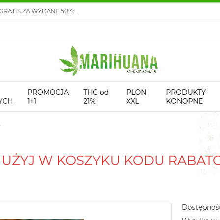
GRATIS ZA WYDANE 50ZŁ
PROMOCJA
THC od
PLON
PRODUKTY
YCH
1+1
21%
XXL
KONOPNE
! UŻYJ W KOSZYKU KODU RABA
Dostępnoś