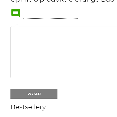
Name
or
nick:
WYŚLIJ
Bestsellery