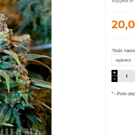
Wysyłka w:
20,0
*
Ilość nasio
+
-
*
- Pole ob