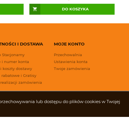
DO KOSZYKA
TNOŚCI I DOSTAWA
MOJE KONTO
p Stacjonarny
Przechowalnia
 i numer konta
Ustawienia konta
 i koszty dostawy
Twoje zamówienia
 rabatowe i Gratisy
 realizacji zamówienia
ki przechowywania lub dostępu do plików cookies w Twojej
Styl graficzny ShopGadget.pl
Sklep internetowy Shoper.pl