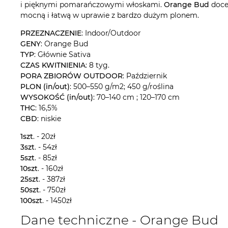
i pięknymi pomarańczowymi włoskami.
Orange Bud
docen
mocną i łatwą w uprawie z bardzo dużym plonem.
PRZEZNACZENIE
: Indoor/Outdoor
GENY
: Orange Bud
TYP
: Głównie Sativa
CZAS KWITNIENIA
: 8 tyg.
PORA ZBIORÓW OUTDOOR
: Październik
PLON (in/out)
: 500–550 g/m2; 450 g/roślina
WYSOKOŚĆ (in/out)
: 70–140 cm ; 120–170 cm
THC
: 16,5%
CBD
: niskie
1szt
. - 20zł
3szt
. - 54zł
5szt
. - 85zł
10szt
. - 160zł
25szt
. - 387zł
50szt
. - 750zł
100szt
. - 1450zł
Dane techniczne - Orange Bud