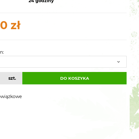
24 godziny
0 zł
n:
szt.
DO KOSZYKA
owiązkowe