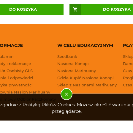
DO KOSZYKA
DO KOSZYKA
FORMACJE
W CELU EDUKACYJNYM
PŁA
ulamin
Seedbank
Skle
ty i reklamacje
Nasiona Konopi
Dane
iór Osobisty GLS
Nasiona Marihuany
Czas
nia i odpowiedzi
Gdzie Kupić Nasiona Konopi
Progi
tyka prywatności
Sklep z Nasionami Marihuany
Czas
townia Nasion Marihuany
nimowy Odbiór Paczkomaty
g i zgodnie z Polityką Plików Cookies. Możesz określić warun
przeglądarce.