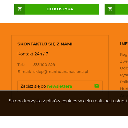
DO KOSZYKA
IN
SKONTAKTUJ SIĘ Z NAMI
Kontakt 24h / 7
Reg
Zwro
Tel.:
535 100 828
Odb
E-mail:
sklep@marihuananasiona.pl
Pyta
Poli
Zapisz się do 
newslettera
Hur
Ano
Strona korzysta z plików cookies w celu realizacji usłu
© 2026 www.marihuananasiona.pl. Wszelkie prawa zastrzeżone.