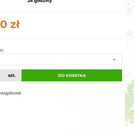
24 godziny
0 zł
n:
szt.
DO KOSZYKA
owiązkowe