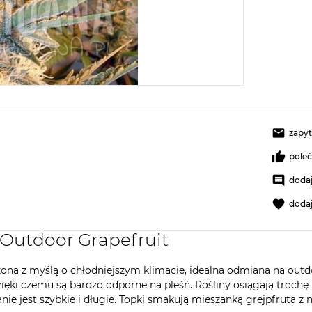
zapyt
pole
dodaj
doda
 Outdoor Grapefruit
ona z myślą o chłodniejszym klimacie, idealna odmiana na outdoo
zięki czemu są bardzo odporne na pleśń. Rośliny osiągają trochę
anie jest szybkie i długie. Topki smakują mieszanką grejpfruta 