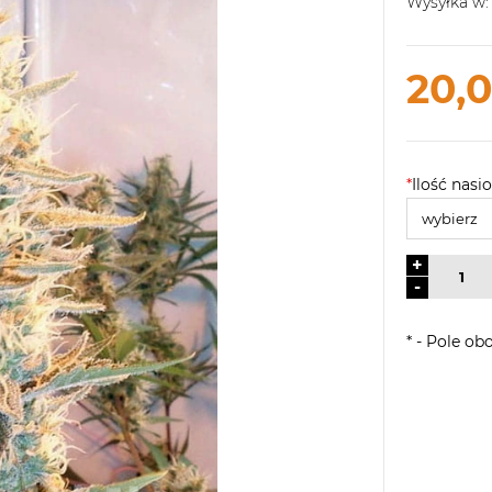
Wysyłka w:
20,0
*
Ilość nasio
+
-
*
- Pole ob