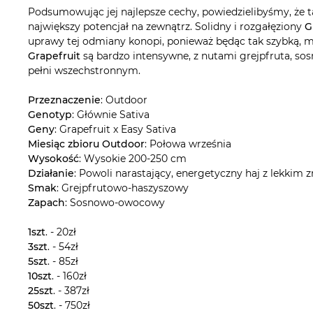
Podsumowując jej najlepsze cechy, powiedzielibyśmy, że ta
największy potencjał na zewnątrz. Solidny i rozgałęziony
G
uprawy tej odmiany konopi, ponieważ będąc tak szybką, m
Grapefruit
są bardzo intensywne, z nutami grejpfruta, sos
pełni wszechstronnym.
Przeznaczenie
: Outdoor
Genotyp
: Głównie Sativa
Geny
: Grapefruit x Easy Sativa
Miesiąc zbioru Outdoor
: Połowa września
Wysokość
: Wysokie 200-250 cm
Działanie
: Powoli narastający, energetyczny haj z lekkim
Smak
: Grejpfrutowo-haszyszowy
Zapach
: Sosnowo-owocowy
1szt
. - 20zł
3szt
. - 54zł
5szt
. - 85zł
10szt
. - 160zł
25szt
. - 387zł
50szt
. - 750zł