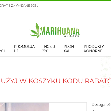
GRATIS ZA WYDANE 50ZŁ
PROMOCJA
THC od
PLON
PRODUKTY
YCH
1+1
21%
XXL
KONOPNE
! UŻYJ W KOSZYKU KODU RABA
Dostępnoś