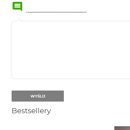
Name
or
nick:
WYŚLIJ
Bestsellery