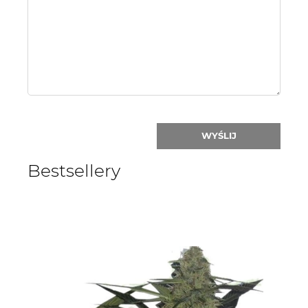
or
nick:
WYŚLIJ
Bestsellery