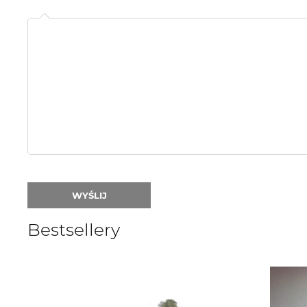
Name
or
nick:
WYŚLIJ
Bestsellery