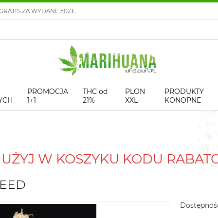
GRATIS ZA WYDANE 50ZŁ
PROMOCJA
THC od
PLON
PRODUKTY
YCH
1+1
21%
XXL
KONOPNE
! UŻYJ W KOSZYKU KODU RABA
SEED
Dostępnoś