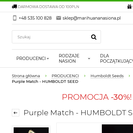
DARMOWA DOSTAWA OD 100PLN
+48 535 100 828
sklep@marihuananasiona.pl
RODZAJE
DLA
PRODUCENCI
NASION
POCZĄTKUJĄC
Strona główna
PRODUCENCI
Humboldt Seeds
Purple Match - HUMBOLDT SEED
PROMOCJA
-30%
Purple Match - HUMBOLDT 