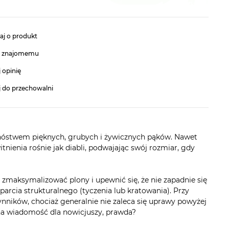
aj o produkt
ć znajomemu
 opinię
j do przechowalni
i mnóstwem pięknych, grubych i żywicznych pąków. Nawet
ienia rośnie jak diabli, podwajając swój rozmiar, gdy
y zmaksymalizować plony i upewnić się, że nie zapadnie się
arcia strukturalnego (tyczenia lub kratowania). Przy
nników, chociaż generalnie nie zaleca się uprawy powyżej
tna wiadomość dla nowicjuszy, prawda?