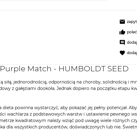
zapyt
pole
dodaj
doda
y Purple Match - HUMBOLDT SEED
itą siłą, jednorodnością, odpornością na choroby, solidnością 
wy z gałęziami dookoła. Jednak dopiero na początku etapu kwitn
a dieta powinna wystarczyć, aby pokazać jej pełny potencjał. Ab
 liści wachlarza z podstawowych warstw i ustawienie pewnego wsp
a metrze kwadratowym należy wziąć pod uwagę wiele różnych czy
ijska dla wszystkich producentów, doświadczonych lub nie. Świe