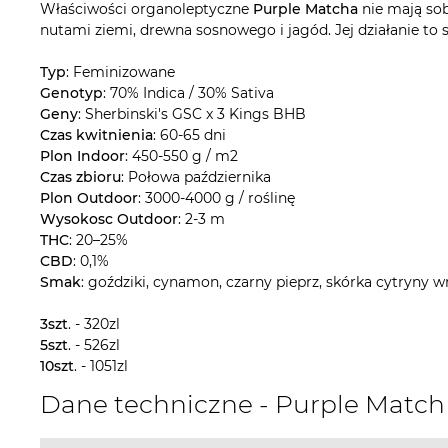
Właściwości organoleptyczne
Purple Matcha
nie mają sob
nutami ziemi, drewna sosnowego i jagód. Jej działanie to 
Typ
: Feminizowane
Genotyp
: 70% Indica / 30% Sativa
Geny
: Sherbinski's GSC x 3 Kings BHB
Czas kwitnienia
: 60-65 dni
Plon Indoor
: 450-550 g / m2
Czas zbioru
: Połowa października
Plon Outdoor
: 3000-4000 g / roślinę
Wysokosc Outdoor
: 2-3 m
THC
: 20–25%
CBD
: 0,1%
Smak
: goździki, cynamon, czarny pieprz, skórka cytryny 
3szt
. - 320zl
5szt
. - 526zl
10szt
. - 1051zl
Dane techniczne - Purple Mat