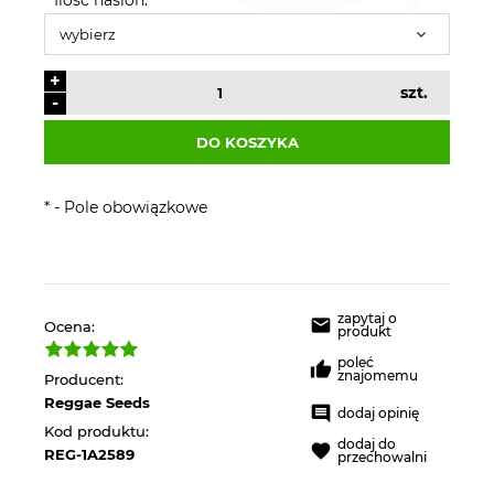
+
szt.
-
DO KOSZYKA
*
- Pole obowiązkowe
zapytaj o
Ocena:
produkt
poleć
znajomemu
Producent:
Reggae Seeds
dodaj opinię
Kod produktu:
dodaj do
REG-1A2589
przechowalni