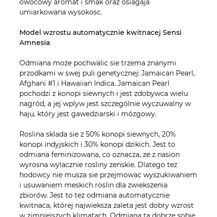
owocowy aromat i smak oraz osiagaja
umiarkowana wysokosc.
Model wzrostu automatycznie kwitnacej Sensi
Amnesia
Odmiana moze pochwalic sie trzema znanymi
przodkami w swej puli genetycznej: Jamaican Pearl,
Afghani #1 i Hawaiian Indica. Jamaican Pearl
pochodzi z konopi siewnych i jest zdobywca wielu
nagród, a jej wplyw jest szczególnie wyczuwalny w
haju, który jest gawedziarski i mózgowy.
Roslina sklada sie z 50% konopi siewnych, 20%
konopi indyjskich i 30% konopi dzikich. Jest to
odmiana feminizowana, co oznacza, ze z nasion
wyrosna wylacznie rosliny zenskie. Dlatego tez
hodowcy nie musza sie przejmowac wyszukiwaniem
i usuwaniem meskich roslin dla zwiekszenia
zbiorów. Jest to tez odmiana automatycznie
kwitnaca, której najwieksza zaleta jest dobry wzrost
w zimniejszych klimatach. Odmiana ta dobrze sobie