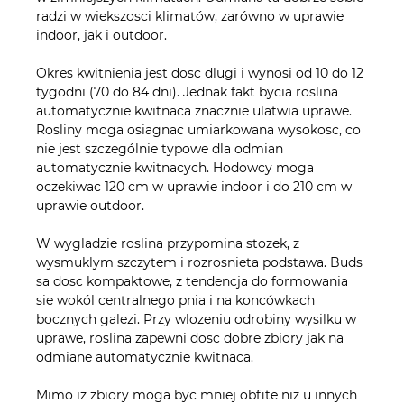
radzi w wiekszosci klimatów, zarówno w uprawie
indoor, jak i outdoor.
Okres kwitnienia jest dosc dlugi i wynosi od 10 do 12
tygodni (70 do 84 dni). Jednak fakt bycia roslina
automatycznie kwitnaca znacznie ulatwia uprawe.
Rosliny moga osiagnac umiarkowana wysokosc, co
nie jest szczególnie typowe dla odmian
automatycznie kwitnacych. Hodowcy moga
oczekiwac 120 cm w uprawie indoor i do 210 cm w
uprawie outdoor.
W wygladzie roslina przypomina stozek, z
wysmuklym szczytem i rozrosnieta podstawa. Buds
sa dosc kompaktowe, z tendencja do formowania
sie wokól centralnego pnia i na koncówkach
bocznych galezi. Przy wlozeniu odrobiny wysilku w
uprawe, roslina zapewni dosc dobre zbiory jak na
odmiane automatycznie kwitnaca.
Mimo iz zbiory moga byc mniej obfite niz u innych