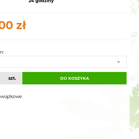
24 godziny
00 zł
n:
szt.
DO KOSZYKA
owiązkowe