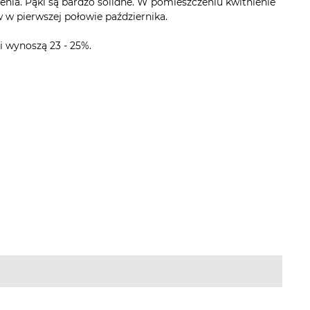
nia. Pąki są bardzo solidne. W pomieszczeniu kwitnienie
 w pierwszej połowie października.
i wynoszą 23 - 25%.