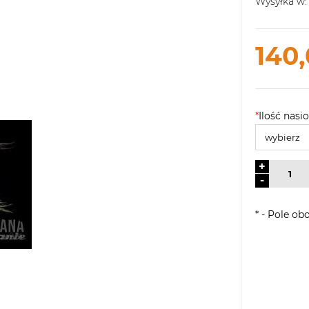
Wysyłka w:
140,
*
Ilość nasio
+
-
*
- Pole ob