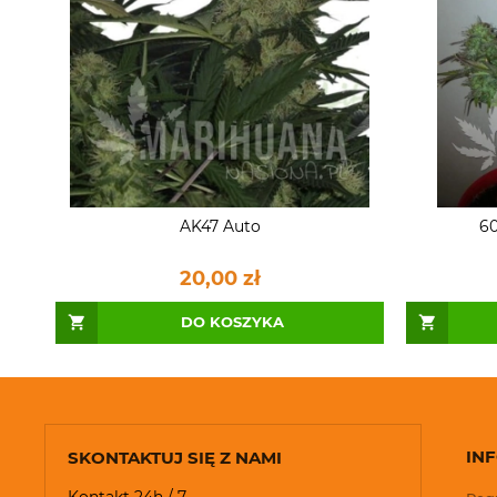
AK47 Auto
60
20,00 zł
DO KOSZYKA
IN
SKONTAKTUJ SIĘ Z NAMI
Kontakt 24h / 7