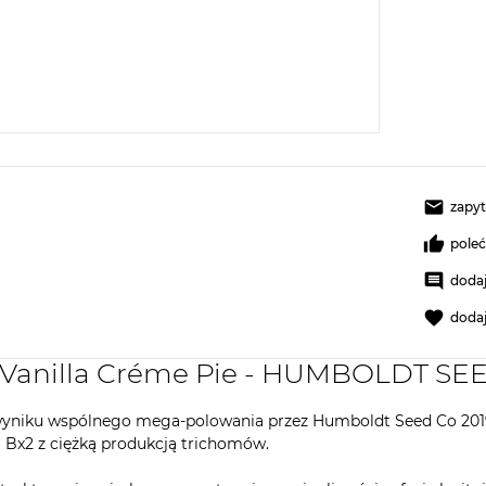
zapyt
pole
dodaj
doda
ny Vanilla Créme Pie - HUMBOLDT 
w wyniku wspólnego mega-polowania przez Humboldt Seed Co 20
 Bx2 z ciężką produkcją trichomów.