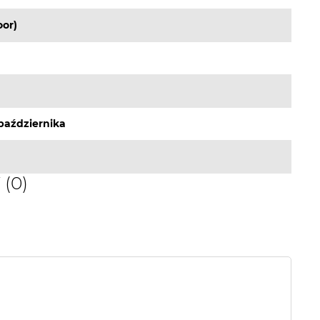
or)
października
(0)