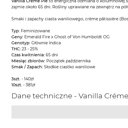
Vanilla Créme Pie
to energiczna odmiana o kolumnowej str
zajmie około 65 dni. Rośliny uprawiane na zewnątrz na p
Smaki i zapachy ciasta waniliowego, crème pâtissière (Bo
Typ
: Feminizowane
Geny
: Emerald Fire x Ghost of Von Humboldt OG
Genotyp
: Głównie Indica
THC
: 23 - 25%
Czas kwitnienia
: 65 dni
Miesiąc zbiorów
: Początek października
Smak / Zapach
: Słodkie ciastko waniliowe
3szt
. - 140zł
10szt
. - 381zł
Dane techniczne - Vanilla Cr