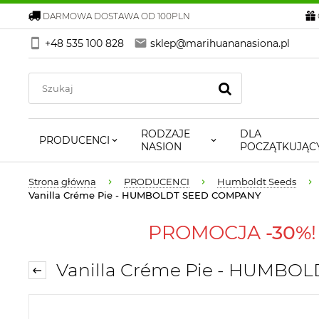
DARMOWA DOSTAWA OD 100PLN
+48 535 100 828
sklep@marihuananasiona.pl
RODZAJE
DLA
PRODUCENCI
NASION
POCZĄTKUJĄC
Strona główna
PRODUCENCI
Humboldt Seeds
Vanilla Créme Pie - HUMBOLDT SEED COMPANY
PROMOCJA
-30%
Vanilla Créme Pie - HUMB