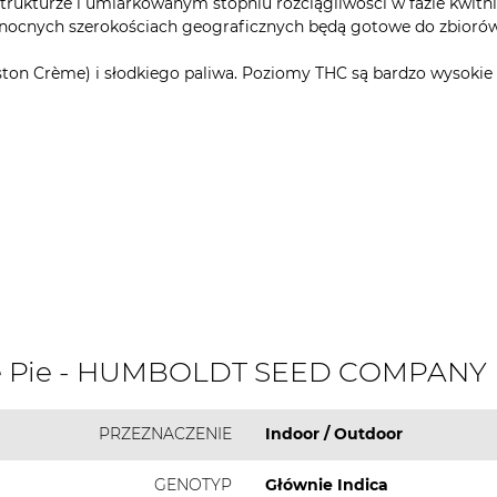
ukturze i umiarkowanym stopniu rozciągliwości w fazie kwitnie
ółnocnych szerokościach geograficznych będą gotowe do zbiorów
ston Crème) i słodkiego paliwa. Poziomy THC są bardzo wysokie 
éme Pie - HUMBOLDT SEED COMPANY
PRZEZNACZENIE
Indoor / Outdoor
GENOTYP
Głównie Indica