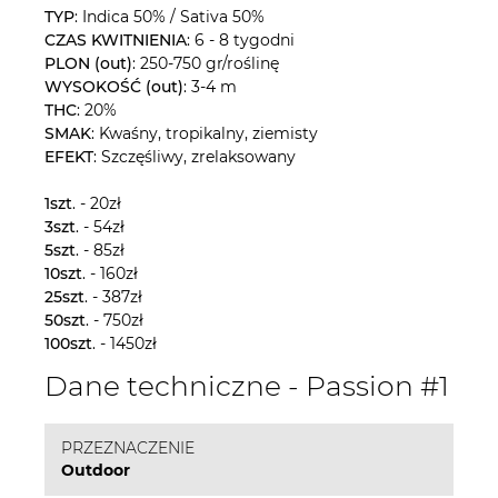
TYP
: Indica 50% / Sativa 50%
CZAS KWITNIENIA
: 6 - 8 tygodni
PLON (out)
: 250-750 gr/roślinę
WYSOKOŚĆ (out)
: 3-4 m
THC
: 20%
SMAK
: Kwaśny, tropikalny, ziemisty
EFEKT
: Szczęśliwy, zrelaksowany
1szt
. - 20zł
3szt
. - 54zł
5szt
. - 85zł
10szt
. - 160zł
25szt
. - 387zł
50szt
. - 750zł
100szt
. - 1450zł
Dane techniczne - Passion #1
PRZEZNACZENIE
Outdoor