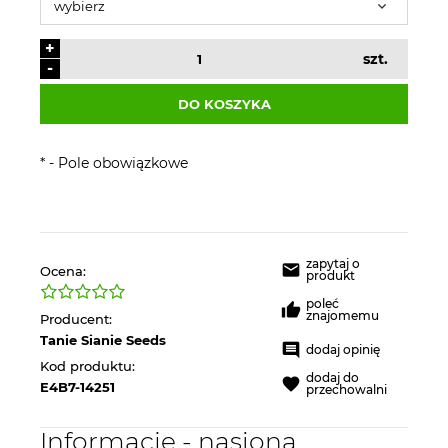
+
szt.
-
DO KOSZYKA
*
- Pole obowiązkowe
zapytaj o
Ocena:
produkt
poleć
znajomemu
Producent:
Tanie Sianie Seeds
dodaj opinię
Kod produktu:
dodaj do
E4B7-14251
przechowalni
Informacje - nasiona