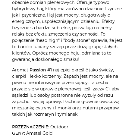
obecnie odmian plenerowych. Oferuje typowo
hybrydowy haj, który ma zarówno działanie fizyczne,
jak i psychiczne. Haj jest mocny, długotrwały o
energicznym, uspołeczniającym działaniu. Efekty
fizyczne są bardzo subtelne, pozwalają na pełny
relaks bez efektu zmęczenia czy senności. To
połączenie "head high" i "body stone" sprawia, że jest
to bardzo lubiany szczep przez dużą grupę stałych
klientów. Oprócz mocnego haju, odmiana ta to
gwarancja doskonałego smaku!
Aromat
Passion #1
najlepiej określić jako świeży,
cierpki i lekko korzenny. Zapach jest mocny, ale na
pewno nie intenswynie przenikający. Ta cecha
przyaje się w uprawie plenerowej, jeśli zaeży Ci, aby
sąsiedzi lub osoby postronne nie wyzuły od razu
zapachu Twojej uprawy. Pachnie głównie owocową
mieszanką cytryny i limonki oraz nutami przypraw,
takich jak rozmaryn i tymianek.
PRZEZNACZENIE
: Outdoor
GENY
: Amstel Gold