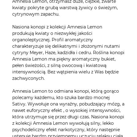
Amnesia Lemon, otrzymasz duże, ciężkie, zwarte
kwiaty pokryte grubą warstwą żywicy o świeżym,
cytrynowym zapachu.
Nasiona konopi z kolekcji Amnesia Lemon
produkują kwiaty o niezwykłej jakości
organoleptycznej. Profil aromatyczny
charakteryzuje się delikatnymi i złożonymi nutami
cytryny Meyer, Haze, kadzidła i cedru. Roślina konopi
Amnesia Lemon ma piękny aromatyczny bukiet,
pełen świeżości, z silną owocową i kwiatową
intensywnością. Bez wątpienia wielu z Was będzie
zachwyconych.
Amnesia Lemon to odmiana konopi, którą gorąco
polecamy każdemu, kto szuka bardzo mocnej
Sativy. Wywołuje ona wyraźny, pobudzający mózg, a
nawet euforyczny efekt , o wysokiej intensywności,
która utrzymuje się przez długi czas. Nasiona konopi
z kolekcji Amnesia Lemon wywołują silny, lekko
psychodeliczny efekt narkotyczny, który następnie
ustępuje bardzo przyjemnemu uczuciu relaksu ciała.