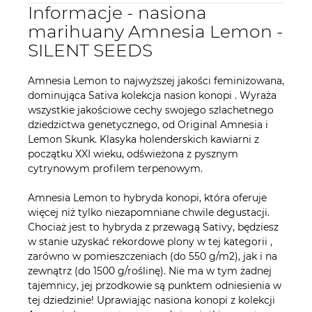
Informacje - nasiona
marihuany Amnesia Lemon -
SILENT SEEDS
Amnesia Lemon to najwyższej jakości feminizowana,
dominująca Sativa kolekcja nasion konopi . Wyraża
wszystkie jakościowe cechy swojego szlachetnego
dziedzictwa genetycznego, od Original Amnesia i
Lemon Skunk. Klasyka holenderskich kawiarni z
początku XXI wieku, odświeżona z pysznym
cytrynowym profilem terpenowym.
Amnesia Lemon to hybryda konopi, która oferuje
więcej niż tylko niezapomniane chwile degustacji.
Chociaż jest to hybryda z przewagą Sativy, będziesz
w stanie uzyskać rekordowe plony w tej kategorii ,
zarówno w pomieszczeniach (do 550 g/m2), jak i na
zewnątrz (do 1500 g/roślinę). Nie ma w tym żadnej
tajemnicy, jej przodkowie są punktem odniesienia w
tej dziedzinie! Uprawiając nasiona konopi z kolekcji