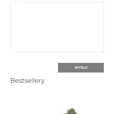
Name
or
nick:
WYŚLIJ
Bestsellery