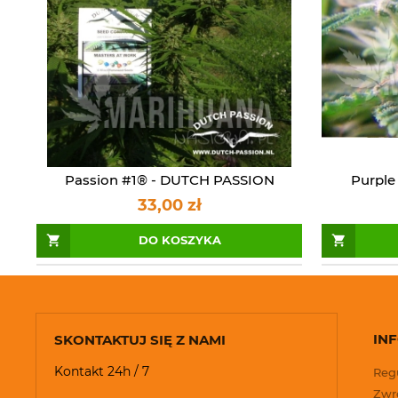
Passion #1® - DUTCH PASSION
Purple
33,00 zł
DO KOSZYKA
IN
SKONTAKTUJ SIĘ Z NAMI
Kontakt 24h / 7
Reg
Zwro