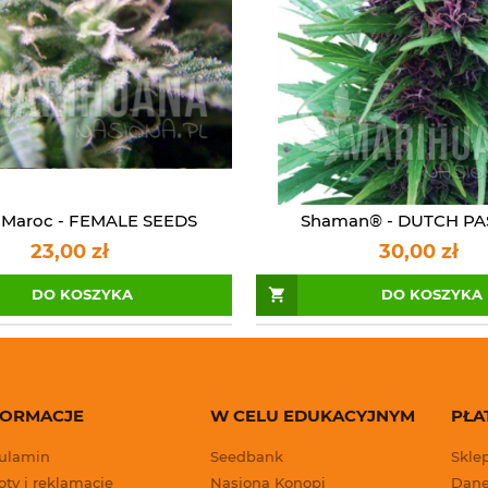
 Maroc - FEMALE SEEDS
Shaman® - DUTCH PA
23,00 zł
30,00 zł
DO KOSZYKA
DO KOSZYKA
FORMACJE
W CELU EDUKACYJNYM
PŁA
ulamin
Seedbank
Skle
ty i reklamacje
Nasiona Konopi
Dane