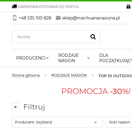
DARMOWA DOSTAWA OD 100PLN
+48 535 100 828
sklep@marihuananasiona.pl
RODZAJE
DLA
PRODUCENCI
NASION
POCZĄTKUJĄC
Strona główna
RODZAJE NASION
TOP 10 OUTDOO
PROMOCJA
-30%
Filtruj
Producent: (wybierz)
Ilość nasion: