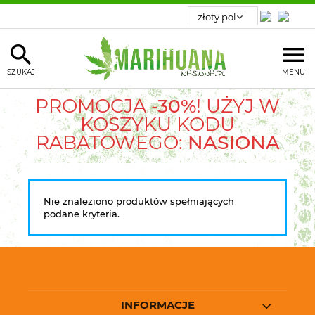
SZUKAJ
MENU
PROMOCJA
-30%
! UŻYJ W
KOSZYKU KODU
RABATOWEGO:
NASIONA
Nie znaleziono produktów spełniających
podane kryteria.
INFORMACJE