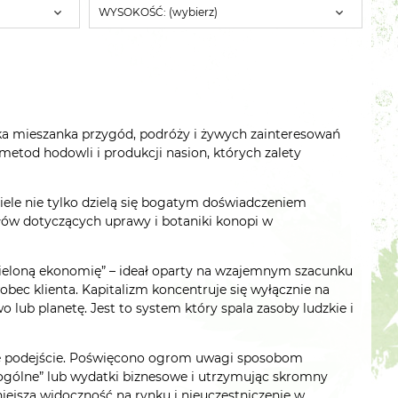
WYSOKOŚĆ: (wybierz)
elka mieszanka przygód, podróży i żywych zainteresowań
etod hodowli i produkcji nasion, których zalety
iele nie tylko dzielą się bogatym doświadczeniem
łów dotyczących uprawy i botaniki konopi w
 „zieloną ekonomię” – ideał oparty na wzajemnym szacunku
wobec klienta. Kapitalizm koncentruje się wyłącznie na
lub planetę. Jest to system który spala zasoby ludzkie i
dowe podejście. Poświęcono ogrom uwagi sposobom
y ogólne” lub wydatki biznesowe i utrzymując skromny
iejszą widoczność na rynku i nieuczestniczenie w