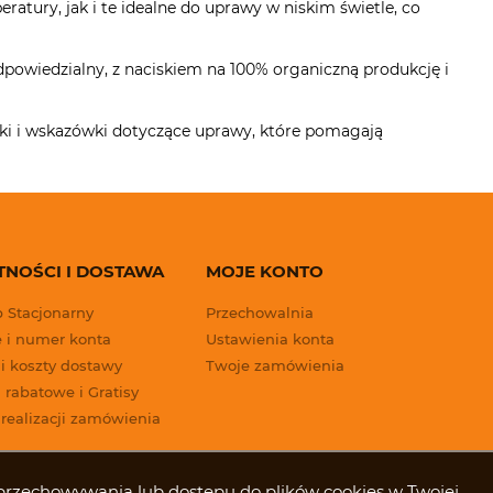
atury, jak i te idealne do uprawy w niskim świetle, co
dpowiedzialny, z naciskiem na 100% organiczną produkcję i
niki i wskazówki dotyczące uprawy, które pomagają
TNOŚCI I DOSTAWA
MOJE KONTO
p Stacjonarny
Przechowalnia
 i numer konta
Ustawienia konta
 i koszty dostawy
Twoje zamówienia
 rabatowe i Gratisy
 realizacji zamówienia
ki przechowywania lub dostępu do plików cookies w Twojej