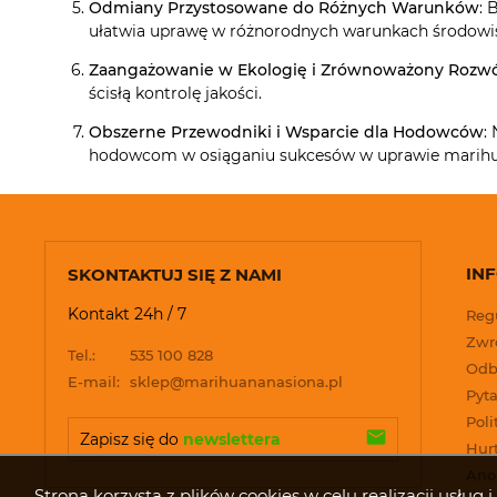
Odmiany Przystosowane do Różnych Warunków
: 
ułatwia uprawę w różnorodnych warunkach środowi
Zaangażowanie w Ekologię i Zrównoważony Rozwó
ścisłą kontrolę jakości.
Obszerne Przewodniki i Wsparcie dla Hodowców
:
hodowcom w osiąganiu sukcesów w uprawie marihu
IN
SKONTAKTUJ SIĘ Z NAMI
Kontakt 24h / 7
Reg
Zwro
Tel.:
535 100 828
Odb
E-mail:
sklep@marihuananasiona.pl
Pyta
Poli
Zapisz się do 
newslettera
Hur
Ano
Strona korzysta z plików cookies w celu realizacji usłu