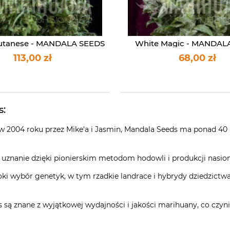
utanese - MANDALA SEEDS
White Magic - MANDAL
113,00 zł
68,00 zł
s:
 w 2004 roku przez Mike'a i Jasmin, Mandala Seeds ma ponad 40 
a uznanie dzięki pionierskim metodom hodowli i produkcji nasio
roki wybór genetyk, w tym rzadkie landrace i hybrydy dziedzict
s są znane z wyjątkowej wydajności i jakości marihuany, co c