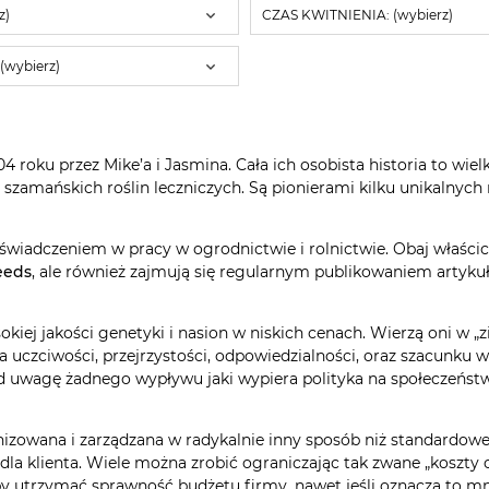
z)
CZAS KWITNIENIA: (wybierz)
wybierz)
4 roku przez Mike’a i Jasmina. Cała ich osobista historia to wi
amańskich roślin leczniczych. Są pionierami kilku unikalnych m
wiadczeniem w pracy w ogrodnictwie i rolnictwie. Obaj właścic
eeds
, ale również zajmują się regularnym publikowaniem artyku
sokiej jakości genetyki i nasion w niskich cenach. Wierzą oni w
 na uczciwości, przejrzystości, odpowiedzialności, oraz szacunku 
d uwagę żadnego wypływu jaki wypiera polityka na społeczeństwo 
ganizowana i zarządzana w radykalnie inny sposób niż standar
e dla klienta. Wiele można zrobić ograniczając tak zwane „koszt
aby utrzymać sprawność budżetu firmy, nawet jeśli oznacza to mn