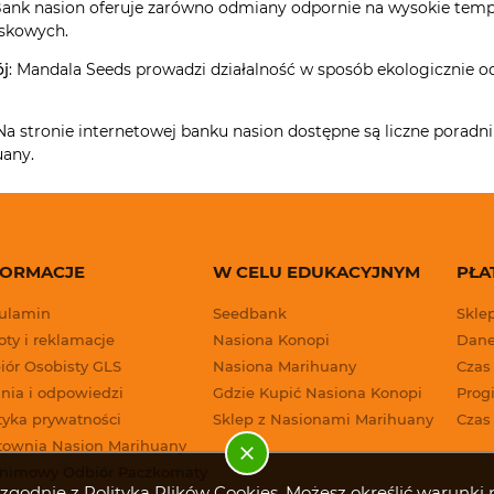
Bank nasion oferuje zarówno odmiany odpornie na wysokie temper
skowych.
j
: Mandala Seeds prowadzi działalność w sposób ekologicznie o
 Na stronie internetowej banku nasion dostępne są liczne porad
any.
FORMACJE
W CELU EDUKACYJNYM
PŁA
ulamin
Seedbank
Skle
ty i reklamacje
Nasiona Konopi
Dane
iór Osobisty GLS
Nasiona Marihuany
Czas
nia i odpowiedzi
Gdzie Kupić Nasiona Konopi
Progi
tyka prywatności
Sklep z Nasionami Marihuany
Czas
townia Nasion Marihuany
nimowy Odbiór Paczkomaty
g i zgodnie z Polityką Plików Cookies. Możesz określić warun