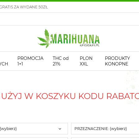
GRATIS ZA WYDANE 50ZŁ
PROMOCJA
THC od
PLON
PRODUKTY
YCH
1+1
21%
XXL
KONOPNE
! UŻYJ W KOSZYKU KODU RABA
 (wybierz)
PRZEZNACZENIE: (wybierz)