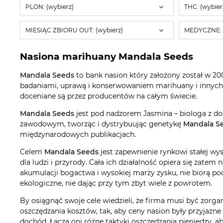
PLON: (wybierz)
THC: (wybier
MIESIĄC ZBIORU OUT: (wybierz)
MEDYCZNE: (
Nasiona marihuany Mandala Seeds
Mandala Seeds
to bank nasion który założony został w 200
badaniami, uprawą i konserwowaniem marihuany i innych sz
doceniane są przez producentów na całym świecie.
Mandala Seeds
jest pod nadzorem Jasmina – biologa z doś
zawodowym, tworząc i dystrybuując genetykę
Mandala S
międzynarodowych publikacjach.
Celem
Mandala Seeds
jest zapewnienie rynkowi stałej wy
dla ludzi i przyrody. Cała ich działalność opiera się zatem
akumulacji bogactwa i wysokiej marży zysku, nie biorą po
ekologiczne, nie dając przy tym zbyt wiele z powrotem.
By osiągnąć swoje cele wiedzieli, że firma musi być zor
oszczędzania kosztów, tak, aby ceny nasion były przyjazn
dochód. Łączą oni różne taktyki oszczędzania pieniędzy, 