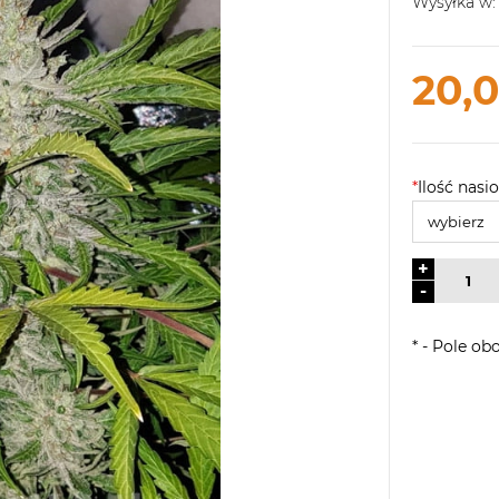
Wysyłka w:
20,0
*
Ilość nasio
+
-
*
- Pole ob