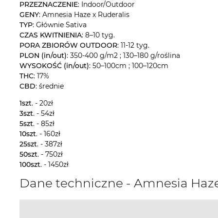
PRZEZNACZENIE
: Indoor/Outdoor
GENY
: Amnesia Haze x Ruderalis
TYP
: Głównie Sativa
CZAS KWITNIENIA
: 8–10 tyg.
PORA ZBIORÓW OUTDOOR
: 11-12 tyg.
PLON (in/out)
: 350-400 g/m2 ; 130–180 g/roślina
WYSOKOŚĆ (in/out)
: 50–100cm ; 100–120cm
THC
: 17%
CBD
: średnie
1szt
. - 20zł
3szt
. - 54zł
5szt
. - 85zł
10szt
. - 160zł
25szt
. - 387zł
50szt
. - 750zł
100szt
. - 1450zł
Dane techniczne - Amnesia Haz