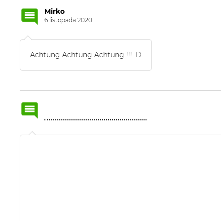
Mirko
6 listopada 2020
Achtung Achtung Achtung !!! :D
Name
or
nick: