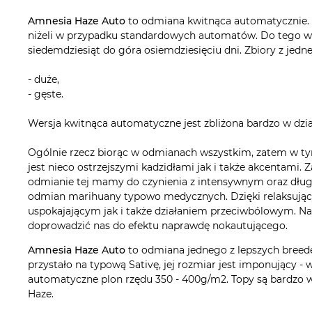
Amnesia Haze Auto
to odmiana kwitnąca automatycznie. W
niżeli w przypadku standardowych automatów. Do tego wsz
siedemdziesiąt do góra osiemdziesięciu dni. Zbiory z jedn
- duże,
- gęste.
Wersja kwitnąca automatyczne jest zbliżona bardzo w dzi
Ogólnie rzecz biorąc w odmianach wszystkim, zatem w t
jest nieco ostrzejszymi kadzidłami jak i także akcentami.
odmianie tej mamy do czynienia z intensywnym oraz dłu
odmian marihuany typowo medycznych. Dzięki relaksujący
uspokajającym jak i także działaniem przeciwbólowym. Nad
doprowadzić nas do efektu naprawdę nokautującego.
Amnesia Haze Auto
to odmiana jednego z lepszych breede
przystało na typową Sativę, jej rozmiar jest imponujący - 
automatyczne plon rzędu 350 - 400g/m2. Topy są bardzo
Haze.