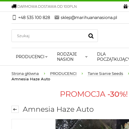
DARMOWA DOSTAWA OD 100PLN
+48 535 100 828
sklep@marihuananasiona.pl
RODZAJE
DLA
PRODUCENCI
NASION
POCZĄTKUJĄC
Strona główna
PRODUCENCI
Tanie Sianie Seeds
Amnesia Haze Auto
PROMOCJA
-30%
Amnesia Haze Auto