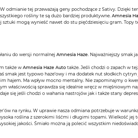
 odmianie tej przeważają geny pochodzące z Sativy. Dzięki te
ystkiego rośliny te są dużo bardziej produktywne.
Amnesia Ha
ej sztuki mogą wynieść nawet do stu pięćdziesięciu gram. Topy t
ałaniu do wersji normalnej
Amnesia Haze
. Najważniejszy smak ja
ym także w
Amnesia Haze Auto
także. Jeśli chodzi o zapach w t
 Zaś smak jest typowo haze’owy i ma dodatek nut słodkich cytryn 
gim hajem. Ma wpływ mocno mentalny. Nie zapominajmy o kwes
m właściwością sprawdza się idealnie wręcz w mięśniowym napi
aje się jeśli chodzi o wahania nastrojów jak i także stany dep
r'ów na rynku. W uprawie nasza odmiana potrzebuje w warunkach
wysoka roślina z szerokimi liśćmi i długimi topami. Wielkość jej
 wysokiej jakości. Śmiało można ją polecić wszystkim niedoś