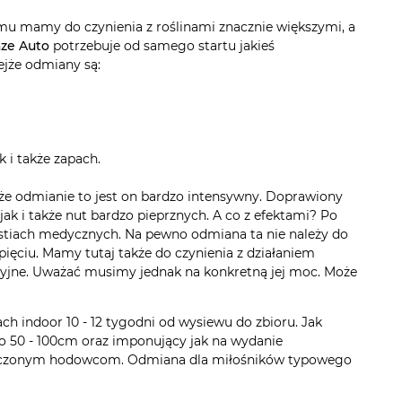
mu mamy do czynienia z roślinami znacznie większymi, a
ze Auto
potrzebuje od samego startu jakieś
ejże odmiany są:
k i także zapach.
ejże odmianie to jest on bardzo intensywny. Doprawiony
jak i także nut bardzo pieprznych. A co z efektami? Po
tiach medycznych. Na pewno odmiana ta nie należy do
ęciu. Mamy tutaj także do czynienia z działaniem
resyjne. Uważać musimy jednak na konkretną jej moc. Może
 indoor 10 - 12 tygodni od wysiewu do zbioru. Jak
 to 50 - 100cm oraz imponujący jak na wydanie
wiadczonym hodowcom. Odmiana dla miłośników typowego