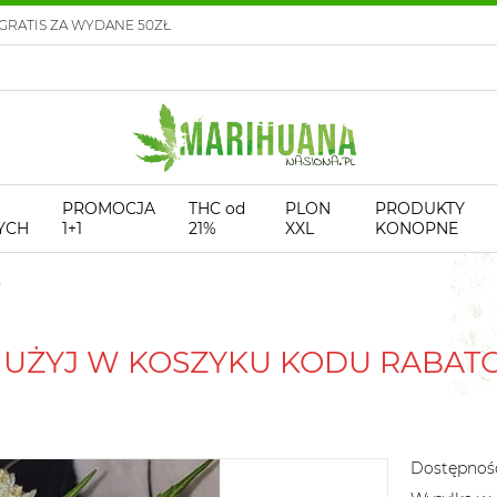
GRATIS ZA WYDANE 50ZŁ
PROMOCJA
THC od
PLON
PRODUKTY
YCH
1+1
21%
XXL
KONOPNE
! UŻYJ W KOSZYKU KODU RABA
Dostępnoś