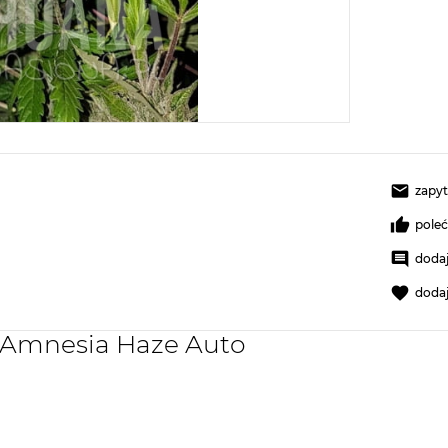
zapyt
pole
dodaj
doda
y Amnesia Haze Auto