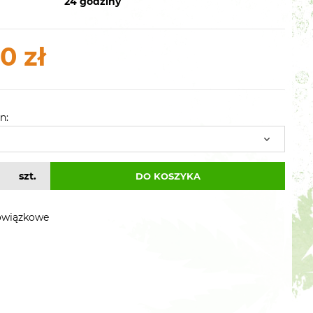
24 godziny
0 zł
n:
szt.
DO KOSZYKA
owiązkowe