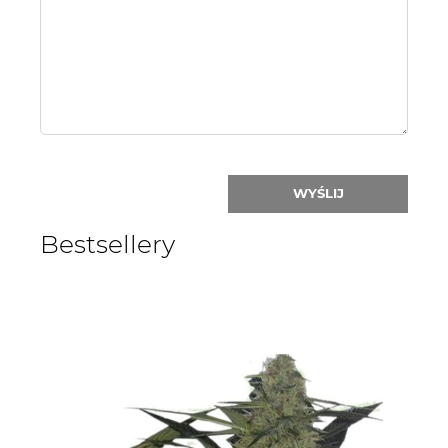
or
nick:
WYŚLIJ
Bestsellery