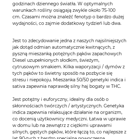
godzinach dziennego światła. W optymalnych
warunkach rośliny osiągają zwykle około 75-100
cm. Czasami można znaleźć fenotyp o bardzo dużej
wydajności, co zajmie dodatkowy tydzień lub dwa.
Jest to zdecydowanie jedna z naszych najsilniejszych
jak dotąd odmian automatycznie kwitnących, z
pyszną mieszanką potężnych pąków zapachowych
Diesel uzupełnionych słodkim, świeżym,
cytrusowym smakiem. Kilka waporyzacji / dymów z
tych pąków to świetny sposób na pozbycie się
stresu i niepokoju. Mieszanka 50/50 genetyki indica i
sativa zapewnia naprawdę silny haj bogaty w THC.
Jest potężny i euforyczny, idealny dla osób o
skłonnościach twórczych / artystycznych. Genetyka
indica zapewnia relaksujące działanie na organizm,
co docenią użytkownicy medyczni. Łatwa w uprawie
w domu lub na zewnątrz z ciężkimi uprawami
silnych, gęstych pąków, które łączą to, co najlepsze z
lat 90-tych z bardzo specjalną nowoczesną