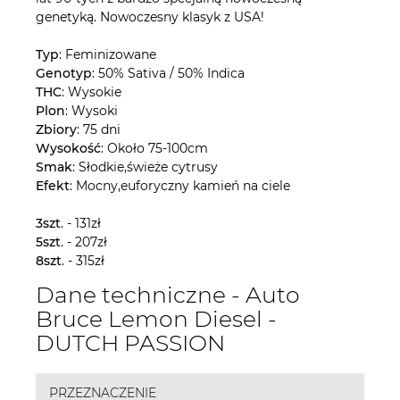
genetyką. Nowoczesny klasyk z USA!
Typ
: Feminizowane
Genotyp
: 50% Sativa / 50% Indica
THC
: Wysokie
Plon
: Wysoki
Zbiory
: 75 dni
Wysokość
: Około 75-100cm
Smak
: Słodkie,świeże cytrusy
Efekt
: Mocny,euforyczny kamień na ciele
3szt
. - 131zł
5szt
. - 207zł
8szt
. - 315zł
Dane techniczne - Auto
Bruce Lemon Diesel -
DUTCH PASSION
PRZEZNACZENIE