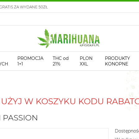
GRATIS ZA WYDANE 50ZŁ
PROMOCJA
THC od
PLON
PRODUKTY
YCH
1+1
21%
XXL
KONOPNE
! UŻYJ W KOSZYKU KODU RABA
H PASSION
Dostępnoś