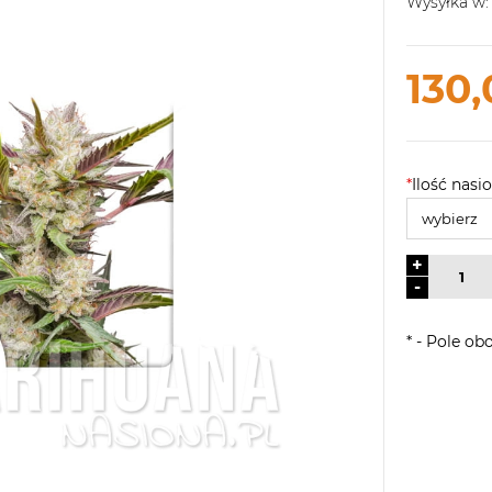
Wysyłka w:
130,
*
Ilość nasio
+
-
*
- Pole ob