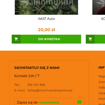
AK47 Auto
60
20,00 zł
DO KOSZYKA
IN
SKONTAKTUJ SIĘ Z NAMI
Kontakt 24h / 7
Reg
Zwro
Tel.:
535 100 828
Odb
E-mail:
sklep@marihuananasiona.pl
Pyta
Poli
Zapisz się do 
newslettera
Hur