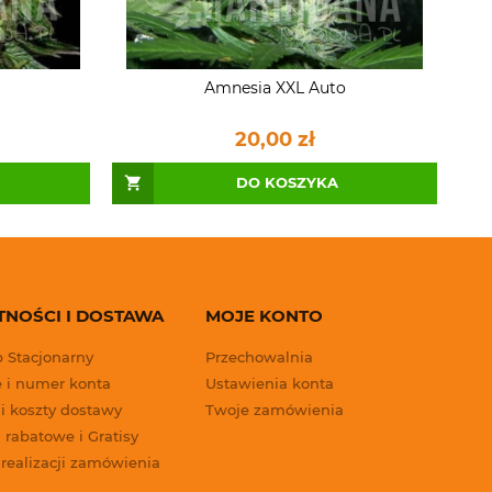
Amnesia XXL Auto
20,00 zł
DO KOSZYKA
TNOŚCI I DOSTAWA
MOJE KONTO
p Stacjonarny
Przechowalnia
 i numer konta
Ustawienia konta
 i koszty dostawy
Twoje zamówienia
 rabatowe i Gratisy
 realizacji zamówienia