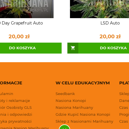
 Day Grapefruit Auto
LSD Auto
20,00 zł
20,00 zł
DO KOSZYKA
DO KOSZYKA
FORMACJE
W CELU EDUKACYJNYM
PŁA
ulamin
Seedbank
Skle
ty i reklamacje
Nasiona Konopi
Dane
iór Osobisty GLS
Nasiona Marihuany
Czas
nia i odpowiedzi
Gdzie Kupić Nasiona Konopi
Progi
tyka prywatności
Sklep z Nasionami Marihuany
Czas
townia Nasion Marihuany