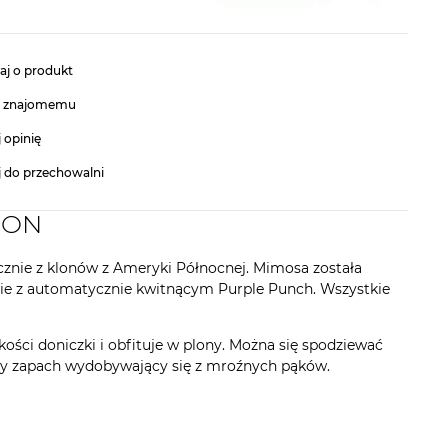
aj o produkt
ć znajomemu
 opinię
j do przechowalni
ION
cznie z klonów z Ameryki Północnej. Mimosa została
cie z automatycznie kwitnącym Purple Punch. Wszystkie
kości doniczki i obfituje w plony. Można się spodziewać
zny zapach wydobywający się z mroźnych pąków.