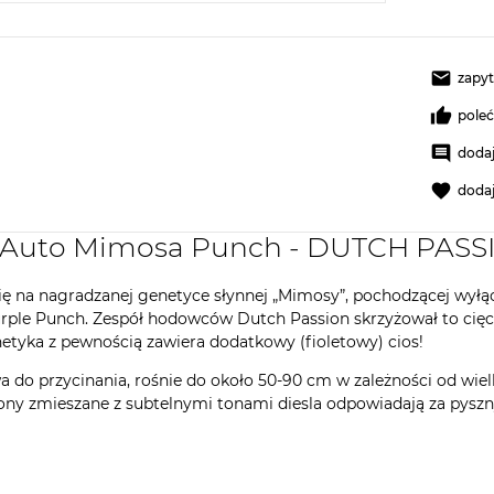
zapyt
pole
dodaj
doda
y Auto Mimosa Punch - DUTCH PASS
ę na nagradzanej genetyce słynnej „Mimosy”, pochodzącej wyłą
urple Punch. Zespół hodowców Dutch Passion skrzyżował to cię
enetyka z pewnością zawiera dodatkowy (fioletowy) cios!
a do przycinania, rośnie do około 50-90 cm w zależności od wiel
tony zmieszane z subtelnymi tonami diesla odpowiadają za pys