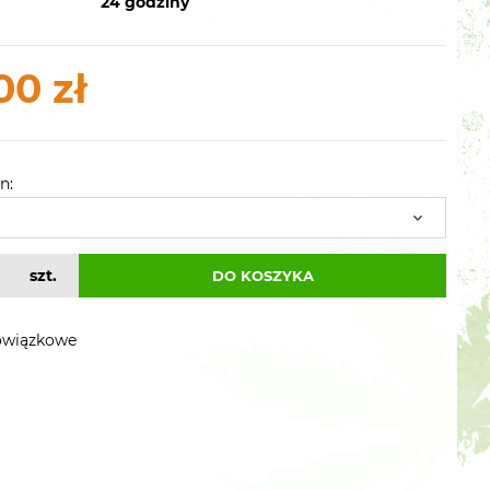
24 godziny
00 zł
n:
szt.
DO KOSZYKA
owiązkowe