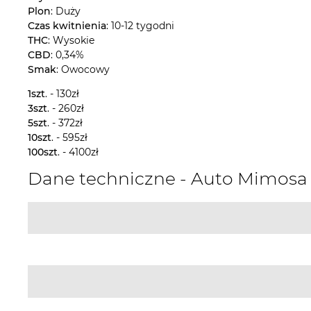
Plon
: Duży
Czas kwitnienia
: 10-12 tygodni
THC
: Wysokie
CBD
: 0,34%
Smak
: Owocowy
1szt
. - 130zł
3szt
. - 260zł
5szt
. - 372zł
10szt
. - 595zł
100szt
. - 4100zł
Dane techniczne - Auto Mimos