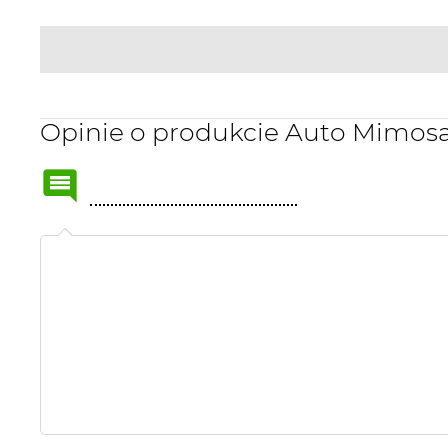
Opinie o produkcie Auto Mimos
Name
or
nick: