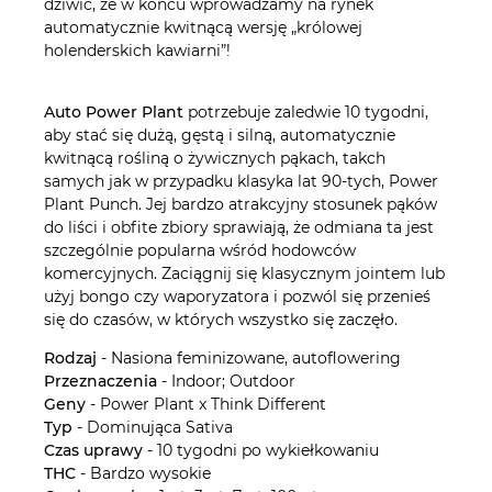
dziwić, że w końcu wprowadzamy na rynek
automatycznie kwitnącą wersję „królowej
holenderskich kawiarni”!
Auto Power Plant
potrzebuje zaledwie 10 tygodni,
aby stać się dużą, gęstą i silną, automatycznie
kwitnącą rośliną o żywicznych pąkach, takch
samych jak w przypadku klasyka lat 90-tych, Power
Plant Punch. Jej bardzo atrakcyjny stosunek pąków
do liści i obfite zbiory sprawiają, że odmiana ta jest
szczególnie popularna wśród hodowców
komercyjnych. Zaciągnij się klasycznym jointem lub
użyj bongo czy waporyzatora i pozwól się przenieś
się do czasów, w których wszystko się zaczęło.
Rodzaj
- Nasiona feminizowane, autoflowering
Przeznaczenia
- Indoor; Outdoor
Geny
- Power Plant x Think Different
Typ
- Dominująca Sativa
Czas uprawy
- 10 tygodni po wykiełkowaniu
THC
- Bardzo wysokie