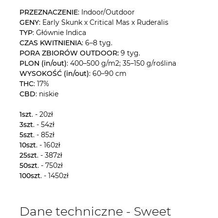
PRZEZNACZENIE
: Indoor/Outdoor
GENY
: Early Skunk x Critical Mas x Ruderalis
TYP
: Głównie Indica
CZAS KWITNIENIA
: 6–8 tyg.
PORA ZBIORÓW OUTDOOR:
9 tyg.
PLON (in/out)
: 400–500 g/m2; 35–150 g/roślina
WYSOKOŚĆ (in/out)
: 60–90 cm
THC
: 17%
CBD
: niskie
1szt
. - 20zł
3szt
. - 54zł
5szt
. - 85zł
10szt
. - 160zł
25szt
. - 387zł
50szt
. - 750zł
100szt
. - 1450zł
Dane techniczne - Sweet