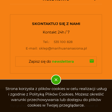
SKONTAKTUJ SIĘ Z NAMI
Kontakt 24h / 7
Tel.:
535 100 828
E-mail:
sklep@marihuananasiona.pl
Zapisz się do 
newslettera
Strona korzysta z plików cookies w celu realizacji usług
i zgodnie z Polityką Plików Cookies. Możesz określić
© 2026 www.marihuananasiona.pl. Wszelkie prawa
warunki przechowywania lub dostępu do plików
zastrzeżone.
cookies w Twojej przeglądarce.
Styl graficzny ShopGadget.pl
Sklep internetowy Shoper.pl