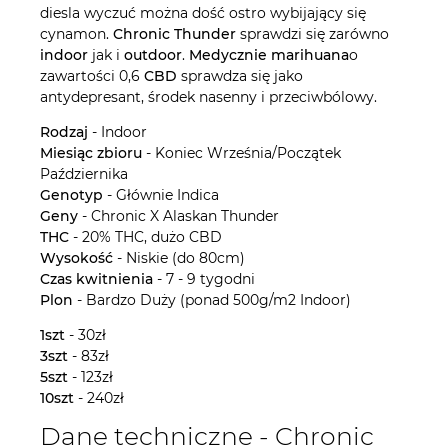
diesla wyczuć można dość ostro wybijający się
cynamon.
Chronic Thunder
sprawdzi się zarówno
indoor
jak i
outdoor
.
Medycznie marihuana
o
zawartości 0,6
CBD
sprawdza się jako
antydepresant, środek nasenny i przeciwbólowy.
Rodzaj
- Indoor
Miesiąc zbioru
- Koniec Września/Początek
Października
Genotyp
- Głównie Indica
Geny
- Chronic X Alaskan Thunder
THC
- 20% THC, dużo CBD
Wysokość
- Niskie (do 80cm)
Czas kwitnienia
- 7 - 9 tygodni
Plon
- Bardzo Duży (ponad 500g/m2 Indoor)
1szt
- 30zł
3szt
- 83zł
5szt
- 123zł
10szt
- 240zł
Dane techniczne - Chronic