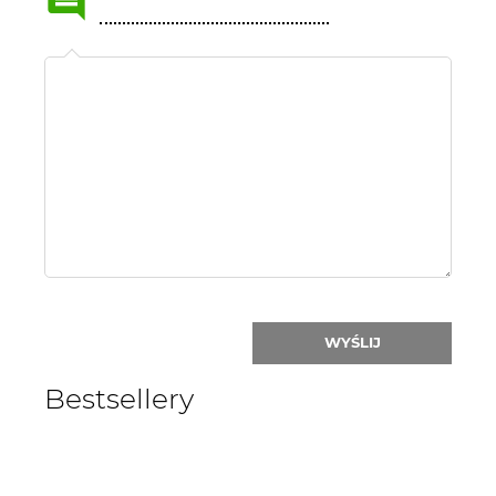
Name
or
nick:
WYŚLIJ
Bestsellery