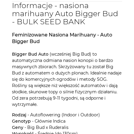
Informacje - nasiona
marihuany Auto Bigger Bud
- BULK SEED BANK
Feminizowane Nasiona Marihuany - Auto
Bigger Bud
Bigger Bud Auto
(wcześniej Big Bud) to
automatyczna odmiana nasion konopii o bardzo
masywnych zbiorach. Skrzyżowany tu został Big
Bud z automatem o dużych plonach. Idealnie nadaje
się do komercyjnych ogrodów i metody SOG.
Rośliny są większe niż większość automatów i dają
słodkie, skunowe topy o silnie fizycznym działaniu.
Od zera potrzebują 9-11 tygodni, są odporne i
wytrzymałe.
Rodzaj
- Autoflowering (Indoor i Outdoor)
Genotyp
- Głównie Indica
Geny
- Big Bud x Ruderalis
Wysokość
- Średnie (do 130cm)