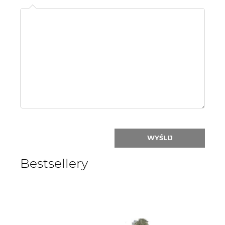
Name
or
nick:
WYŚLIJ
Bestsellery