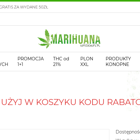
GRATIS ZA WYDANE 50ZŁ
PROMOCJA
THC od
PLON
PRODUKTY
YCH
1+1
21%
XXL
KONOPNE
! UŻYJ W KOSZYKU KODU RABA
Dostępnoś