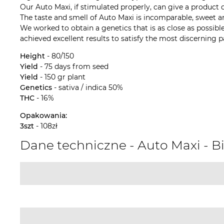
Our Auto Maxi, if stimulated properly, can give a product 
The taste and smell of Auto Maxi is incomparable, sweet and
We worked to obtain a genetics that is as close as possibl
achieved excellent results to satisfy the most discerning p
Height
- 80/150
Yield
- 75 days from seed
Yield
- 150 gr plant
Genetics
- sativa / indica 50%
THC
- 16%
Opakowania:
3szt
- 108zł
Dane techniczne - Auto Maxi - B