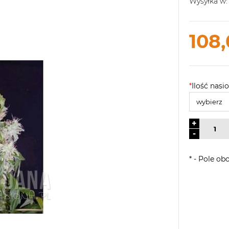
Wysyłka w:
108,
*
Ilość nasio
+
-
*
- Pole ob