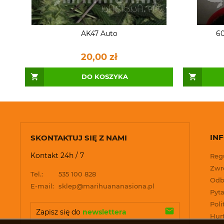
AK47 Auto
60
20,00 zł
DO KOSZYKA
IN
SKONTAKTUJ SIĘ Z NAMI
Kontakt 24h / 7
Reg
Zwro
Tel.:
535 100 828
Odb
E-mail:
sklep@marihuananasiona.pl
Pyta
Poli
Zapisz się do 
newslettera
Hur