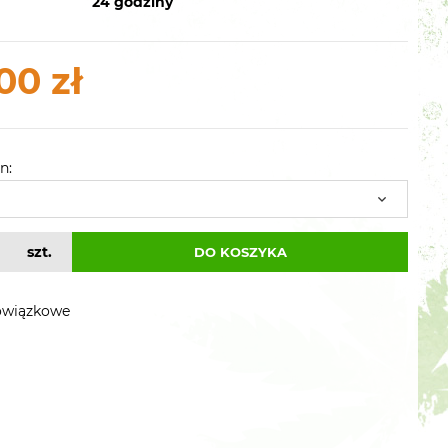
24 godziny
00 zł
n:
szt.
DO KOSZYKA
owiązkowe