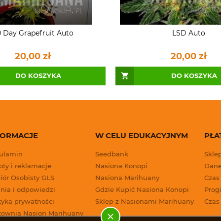
 Day Grapefruit Auto
LSD Auto
20,00 zł
20,00 zł
DO KOSZYKA
DO KOSZYKA
FORMACJE
W CELU EDUKACYJNYM
PŁA
ulamin
Seedbank
Skle
ty i reklamacje
Nasiona Konopi
Dane
iór Osobisty GLS
Nasiona Marihuany
Czas
nia i odpowiedzi
Gdzie Kupić Nasiona Konopi
Progi
tyka prywatności
Sklep z Nasionami Marihuany
Czas
townia Nasion Marihuany