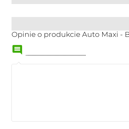
Opinie o produkcie Auto Maxi - B
Name
or
nick: