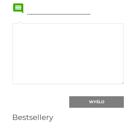
Name
or
nick:
WYŚLIJ
Bestsellery