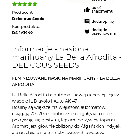
poleć
znajomemu
Producent:
Delicious Seeds
dodaj opinię
Kod produktu:
dodaj do
DS-1A1449
przechowalni
Informacje - nasiona
marihuany La Bella Afrodita -
DELICOUS SEEDS
FEMINIZOWANE NASIONA MARIHUANY - LA BELLA
AFRODITA
La Bella Afrodita to automat nowej generacji, łączy
w sobie IL Diavolo i Auto AK 47.
Rośliny są większe niż większość auotmatów,
osiągają 70-120cm, dobrze się rozgałęziają i cale
pokrywają się gęstymi, lepkimi od żywicy topami.
Aromat jest głownie zbliżony do Afgańskich Indyjek
ale przebijają się też nuty świeżych owoców.