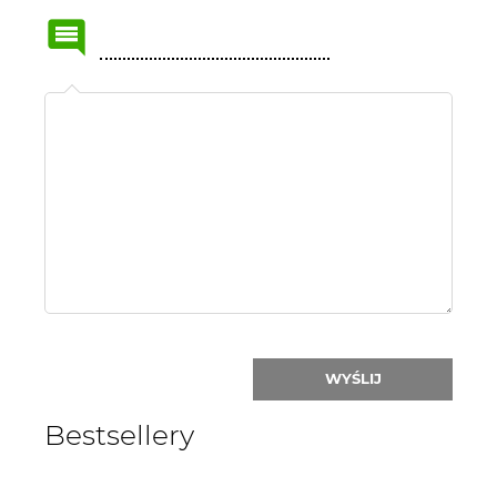
Name
or
nick:
WYŚLIJ
Bestsellery