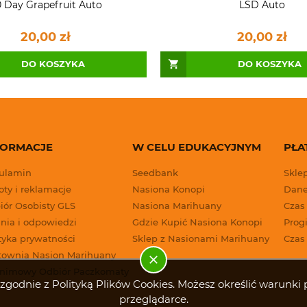
 Day Grapefruit Auto
LSD Auto
20,00 zł
20,00 zł
DO KOSZYKA
DO KOSZYKA
FORMACJE
W CELU EDUKACYJNYM
PŁA
ulamin
Seedbank
Skle
ty i reklamacje
Nasiona Konopi
Dane
iór Osobisty GLS
Nasiona Marihuany
Czas
nia i odpowiedzi
Gdzie Kupić Nasiona Konopi
Progi
tyka prywatności
Sklep z Nasionami Marihuany
Czas
townia Nasion Marihuany
nimowy Odbiór Paczkomaty
g i zgodnie z Polityką Plików Cookies. Możesz określić warun
przeglądarce.