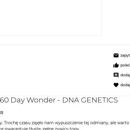
zapyt
pole
dodaj
doda
y 60 Day Wonder - DNA GENETICS
ER
. Trochę czasu zajęło nam wypuszczenie tej odmiany, ale warto
re gwarantuje tłuste, pełne zywicy topy.