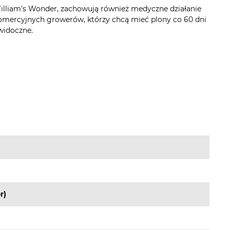
 William's Wonder, zachowują również medyczne działanie
komercyjnych growerów, którzy chcą mieć plony co 60 dni
 widoczne.
r)