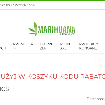
GRATIS ZA WYDANE 50ZŁ
PROMOCJA
THC od
PLON
PRODUKTY
YCH
1+1
21%
XXL
KONOPNE
! UŻYJ W KOSZYKU KODU RABA
ICS
Dostępnoś