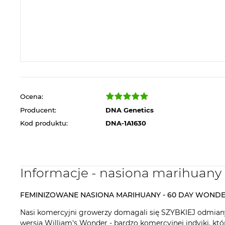
Ocena:
Producent:
DNA Genetics
Kod produktu:
DNA-1A1630
Informacje - nasiona marihuan
FEMINIZOWANE NASIONA MARIHUANY - 60 DAY WOND
Nasi komercyjni growerzy domagali się SZYBKIEJ odmiany
wersja William's Wonder - bardzo komercyjnej indyjki, któ