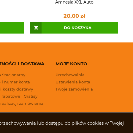
Amnesia XXL Auto
20,00 zł
DO KOSZYKA
TNOŚCI I DOSTAWA
MOJE KONTO
p Stacjonarny
Przechowalnia
 i numer konta
Ustawienia konta
 i koszty dostawy
Twoje zamówienia
 rabatowe i Gratisy
 realizacji zamówienia
ki przechowywania lub dostępu do plików cookies w Twojej