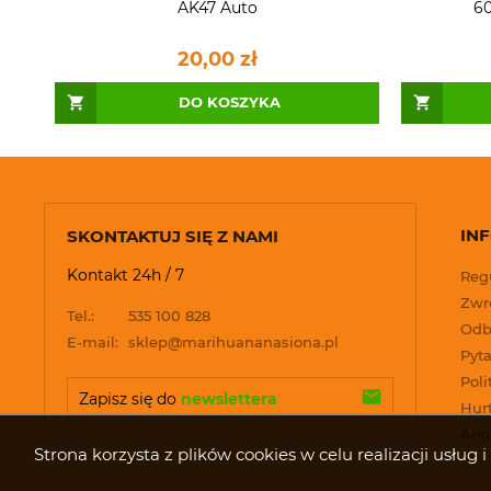
AK47 Auto
60
20,00 zł
DO KOSZYKA
IN
SKONTAKTUJ SIĘ Z NAMI
Kontakt 24h / 7
Reg
Zwro
Tel.:
535 100 828
Odb
E-mail:
sklep@marihuananasiona.pl
Pyta
Poli
Zapisz się do 
newslettera
Hur
Ano
Strona korzysta z plików cookies w celu realizacji usłu