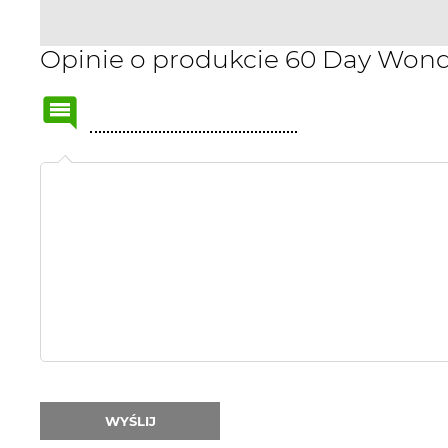
Opinie o produkcie 60 Day Wond
Name
or
nick:
WYŚLIJ