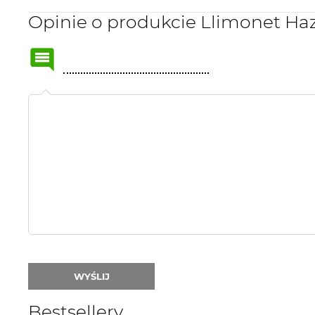
Opinie o produkcie Llimonet Haz
Name
or
nick:
WYŚLIJ
Bestsellery