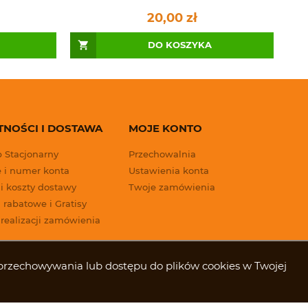
20,00 zł
DO KOSZYKA
TNOŚCI I DOSTAWA
MOJE KONTO
p Stacjonarny
Przechowalnia
 i numer konta
Ustawienia konta
 i koszty dostawy
Twoje zamówienia
 rabatowe i Gratisy
 realizacji zamówienia
ki przechowywania lub dostępu do plików cookies w Twojej