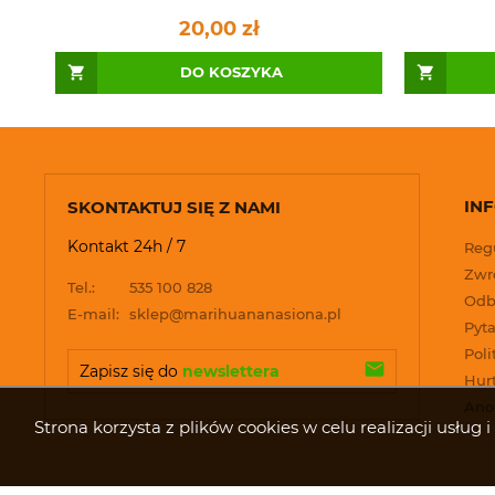
20,00 zł
DO KOSZYKA
IN
SKONTAKTUJ SIĘ Z NAMI
Kontakt 24h / 7
Reg
Zwro
Tel.:
535 100 828
Odb
E-mail:
sklep@marihuananasiona.pl
Pyta
Poli
Zapisz się do 
newslettera
Hur
Ano
Strona korzysta z plików cookies w celu realizacji usłu