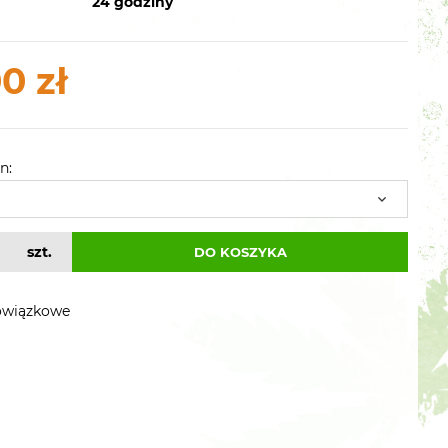
24 godziny
0 zł
n:
szt.
DO KOSZYKA
owiązkowe