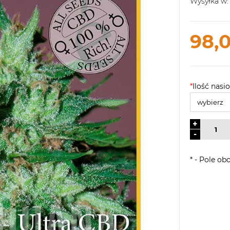
Wysyłka w:
98,0
*
Ilość nasio
+
-
*
- Pole ob