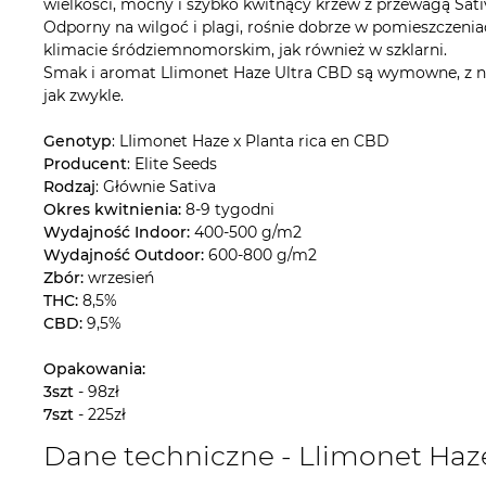
wielkości, mocny i szybko kwitnący krzew z przewagą Sat
Odporny na wilgoć i plagi, rośnie dobrze w pomieszczen
klimacie śródziemnomorskim, jak również w szklarni.
Smak i aromat Llimonet Haze Ultra CBD są wymowne, z nutą
jak zwykle.
Genotyp
: LIimonet Haze x Planta rica en CBD
Producent
: Elite Seeds
Rodzaj
: Głównie Sativa
Okres kwitnienia:
8-9 tygodni
Wydajność Indoor:
400-500 g/m2
Wydajność Outdoor:
600-800 g/m2
Zbór:
wrzesień
THC:
8,5%
CBD:
9,5%
Opakowania:
3szt
- 98zł
7szt
- 225zł
Dane techniczne - Llimonet Haz