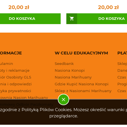
20,00 zł
20,00 zł
DO KOSZYKA
DO KOSZYKA
FORMACJE
W CELU EDUKACYJNYM
PŁA
ulamin
Seedbank
Skle
ty i reklamacje
Nasiona Konopi
Dane
iór Osobisty GLS
Nasiona Marihuany
Czas
nia i odpowiedzi
Gdzie Kupić Nasiona Konopi
Progi
tyka prywatności
Sklep z Nasionami Marihuany
Czas
townia Nasion Marihuany
nimowy Odbiór Paczkomaty
g i zgodnie z Polityką Plików Cookies. Możesz określić warun
przeglądarce.