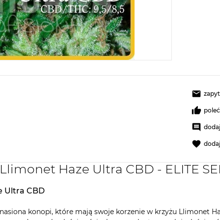
zapyt
pole
dodaj
doda
 Llimonet Haze Ultra CBD - ELITE S
e Ultra CBD
nasiona konopi, które mają swoje korzenie w krzyżu Llimonet Ha