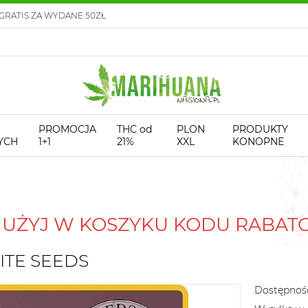
GRATIS ZA WYDANE 50ZŁ
PROMOCJA
THC od
PLON
PRODUKTY
YCH
1+1
21%
XXL
KONOPNE
! UŻYJ W KOSZYKU KODU RABA
LITE SEEDS
Dostępnoś