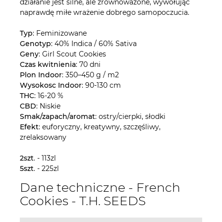
działanie jest silne, ale zrównoważone, wywołując
naprawdę miłe wrażenie dobrego samopoczucia.
Typ
: Feminizowane
Genotyp
: 40% Indica / 60% Sativa
Geny
: Girl Scout Cookies
Czas kwitnienia
: 70 dni
Plon Indoor
: 350–450 g / m2
Wysokosc Indoor
: 90-130 cm
THC
: 16-20 %
CBD
: Niskie
Smak/zapach/aromat
: ostry/cierpki, słodki
Efekt
: euforyczny, kreatywny, szczęśliwy,
zrelaksowany
2szt
. - 113zl
5szt
. - 225zl
Dane techniczne - French
Cookies - T.H. SEEDS