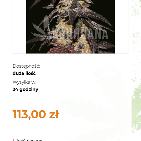
Dostępność:
duża ilość
Wysyłka w:
24 godziny
113,00 zł
*
Ilość nasion: