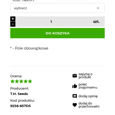
+
szt.
-
DO KOSZYKA
*
- Pole obowiązkowe
zapytaj o
Ocena:
produkt
poleć
znajomemu
Producent:
T.H. Seeds
dodaj opinię
Kod produktu:
dodaj do
9256-657D5
przechowalni