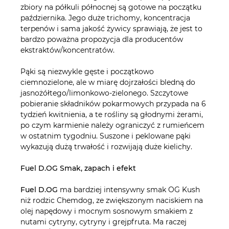
zbiory na półkuli północnej są gotowe na początku
października. Jego duże trichomy, koncentracja
terpenów i sama jakość żywicy sprawiają, że jest to
bardzo poważna propozycja dla producentów
ekstraktów/koncentratów.
Pąki są niezwykle gęste i początkowo
ciemnozielone, ale w miarę dojrzałości bledną do
jasnożółtego/limonkowo-zielonego. Szczytowe
pobieranie składników pokarmowych przypada na 6
tydzień kwitnienia, a te rośliny są głodnymi żerami,
po czym karmienie należy ograniczyć z rumieńcem
w ostatnim tygodniu. Suszone i peklowane pąki
wykazują dużą trwałość i rozwijają duże kielichy.
Fuel D.OG Smak, zapach i efekt
Fuel D.OG
ma bardziej intensywny smak OG Kush
niż rodzic Chemdog, ze zwiększonym naciskiem na
olej napędowy i mocnym sosnowym smakiem z
nutami cytryny, cytryny i grejpfruta. Ma raczej