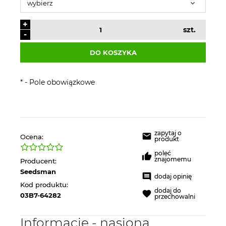
+
szt.
-
DO KOSZYKA
*
- Pole obowiązkowe
zapytaj o
Ocena:
produkt
poleć
znajomemu
Producent:
Seedsman
dodaj opinię
Kod produktu:
dodaj do
03B7-64282
przechowalni
Informacje - nasiona