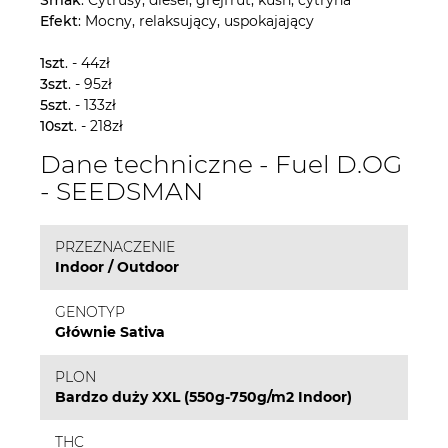
Efekt
: Mocny, relaksujący, uspokajający
1szt
. - 44zł
3szt
. - 95zł
5szt
. - 133zł
10szt
. - 218zł
Dane techniczne - Fuel D.OG
- SEEDSMAN
PRZEZNACZENIE
Indoor / Outdoor
GENOTYP
Głównie Sativa
PLON
Bardzo duży XXL (550g-750g/m2 Indoor)
THC