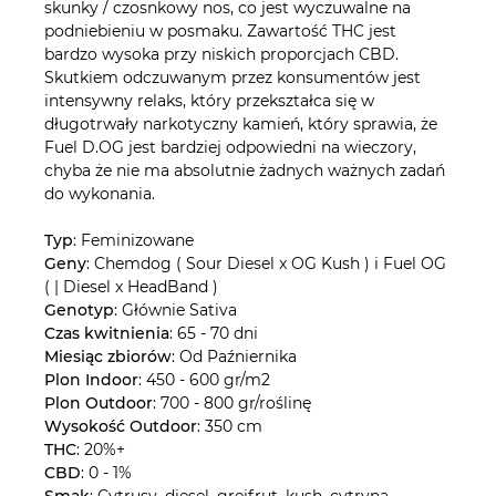
skunky / czosnkowy nos, co jest wyczuwalne na
podniebieniu w posmaku. Zawartość THC jest
bardzo wysoka przy niskich proporcjach CBD.
Skutkiem odczuwanym przez konsumentów jest
intensywny relaks, który przekształca się w
długotrwały narkotyczny kamień, który sprawia, że
Fuel D.OG jest bardziej odpowiedni na wieczory,
chyba że nie ma absolutnie żadnych ważnych zadań
do wykonania.
Typ
: Feminizowane
Geny
: Chemdog ( Sour Diesel x OG Kush ) i Fuel OG
( | Diesel x HeadBand )
Genotyp
: Głównie Sativa
Czas kwitnienia
: 65 - 70 dni
Miesiąc zbiorów
: Od Paźniernika
Plon Indoor
: 450 - 600 gr/m2
Plon Outdoor
: 700 - 800 gr/roślinę
Wysokość Outdoor
: 350 cm
THC
: 20%+
CBD
: 0 - 1%
Smak
: Cytrusy, diesel, grejfrut, kush, cytryna