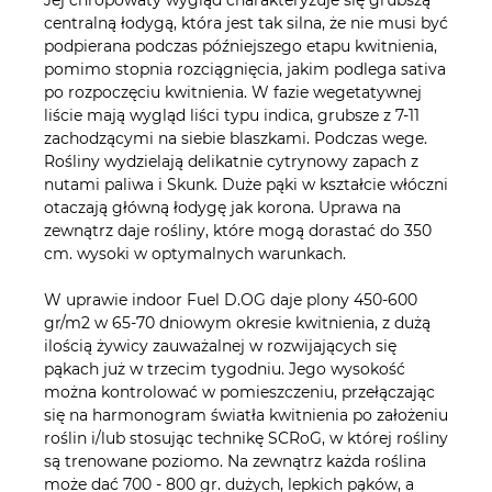
centralną łodygą, która jest tak silna, że nie musi być
podpierana podczas późniejszego etapu kwitnienia,
pomimo stopnia rozciągnięcia, jakim podlega sativa
po rozpoczęciu kwitnienia. W fazie wegetatywnej
liście mają wygląd liści typu indica, grubsze z 7-11
zachodzącymi na siebie blaszkami. Podczas wege.
Rośliny wydzielają delikatnie cytrynowy zapach z
nutami paliwa i Skunk. Duże pąki w kształcie włóczni
otaczają główną łodygę jak korona. Uprawa na
zewnątrz daje rośliny, które mogą dorastać do 350
cm. wysoki w optymalnych warunkach.
W uprawie indoor Fuel D.OG daje plony 450-600
gr/m2 w 65-70 dniowym okresie kwitnienia, z dużą
ilością żywicy zauważalnej w rozwijających się
pąkach już w trzecim tygodniu. Jego wysokość
można kontrolować w pomieszczeniu, przełączając
się na harmonogram światła kwitnienia po założeniu
roślin i/lub stosując technikę SCRoG, w której rośliny
są trenowane poziomo. Na zewnątrz każda roślina
może dać 700 - 800 gr. dużych, lepkich pąków, a