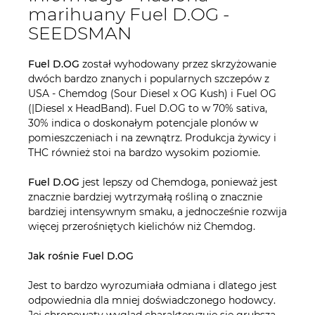
marihuany Fuel D.OG -
SEEDSMAN
Fuel D.OG
został wyhodowany przez skrzyżowanie
dwóch bardzo znanych i popularnych szczepów z
USA - Chemdog (Sour Diesel x OG Kush) i Fuel OG
(|Diesel x HeadBand). Fuel D.OG to w 70% sativa,
30% indica o doskonałym potencjale plonów w
pomieszczeniach i na zewnątrz. Produkcja żywicy i
THC również stoi na bardzo wysokim poziomie.
Fuel D.OG
jest lepszy od Chemdoga, ponieważ jest
znacznie bardziej wytrzymałą rośliną o znacznie
bardziej intensywnym smaku, a jednocześnie rozwija
więcej przerośniętych kielichów niż Chemdog.
Jak rośnie Fuel D.OG
Jest to bardzo wyrozumiała odmiana i dlatego jest
odpowiednia dla mniej doświadczonego hodowcy.
Jej chropowaty wygląd charakteryzuje się grubszą