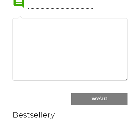
Name
or
nick:
WYŚLIJ
Bestsellery