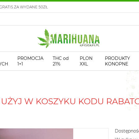
GRATIS ZA WYDANE 50ZŁ
PROMOCJA
THC od
PLON
PRODUKTY
YCH
1+1
21%
XXL
KONOPNE
! UŻYJ W KOSZYKU KODU RABA
Dostępnoś