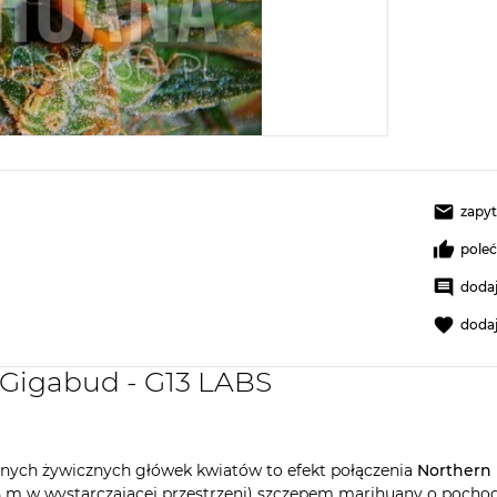
zapyt
pole
dodaj
doda
 Gigabud - G13 LABS
łnych żywicznych główek kwiatów to efekt połączenia
Northern 
1,5 m w wystarczającej przestrzeni) szczepem marihuany o poch