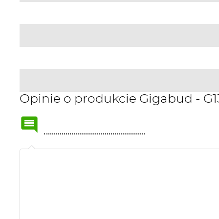
Opinie o produkcie Gigabud - G1
Name
or
nick: