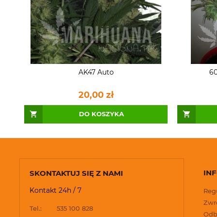
AK47 Auto
60
20,00 zł
DO KOSZYKA
IN
SKONTAKTUJ SIĘ Z NAMI
Kontakt 24h / 7
Reg
Zwro
Tel.:
535 100 828
Odb