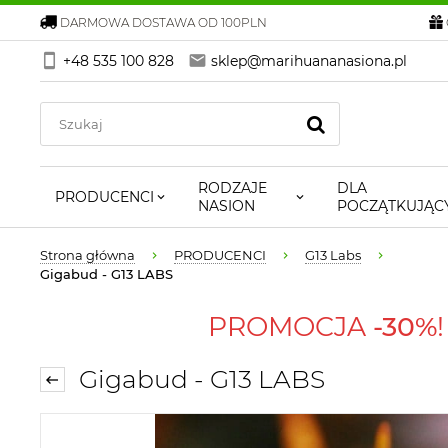
DARMOWA DOSTAWA OD 100PLN
+48 535 100 828
sklep@marihuananasiona.pl
RODZAJE
DLA
PRODUCENCI
NASION
POCZĄTKUJĄC
Strona główna
PRODUCENCI
G13 Labs
Gigabud - G13 LABS
PROMOCJA
-30%
Gigabud - G13 LABS