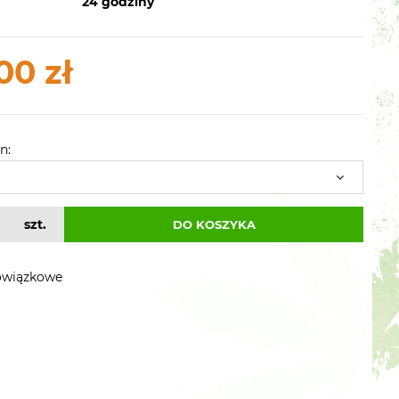
24 godziny
00 zł
n:
szt.
DO KOSZYKA
owiązkowe