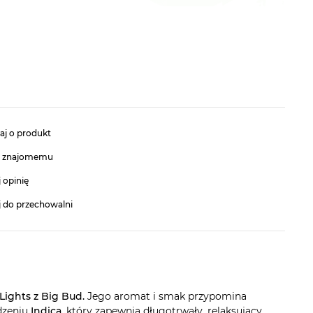
aj o produkt
ć znajomemu
 opinię
j do przechowalni
Lights z Big Bud.
Jego aromat i smak przypomina
odzeniu
Indica
, który zapewnia długotrwały, relaksujący