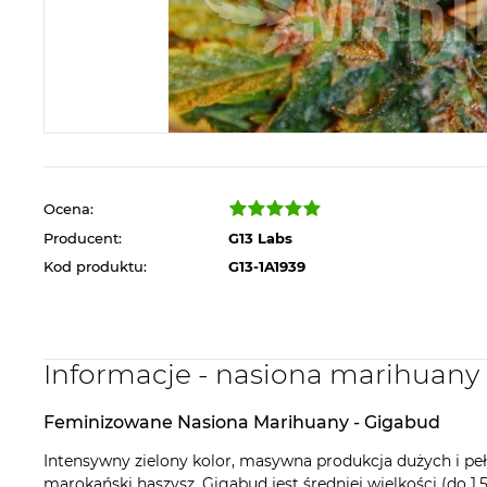
Ocena:
Producent:
G13 Labs
Kod produktu:
G13-1A1939
Informacje - nasiona marihuany
Feminizowane Nasiona Marihuany - Gigabud
Intensywny zielony kolor, masywna produkcja dużych i pe
marokański haszysz. Gigabud jest średniej wielkości (do 