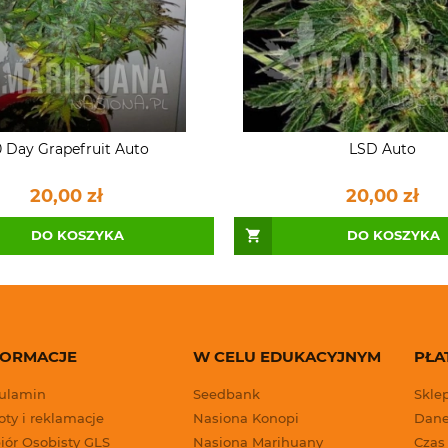
 Day Grapefruit Auto
LSD Auto
20,00 zł
20,00 zł
DO KOSZYKA
DO KOSZYKA
FORMACJE
W CELU EDUKACYJNYM
PŁA
ulamin
Seedbank
Skle
ty i reklamacje
Nasiona Konopi
Dane
iór Osobisty GLS
Nasiona Marihuany
Czas