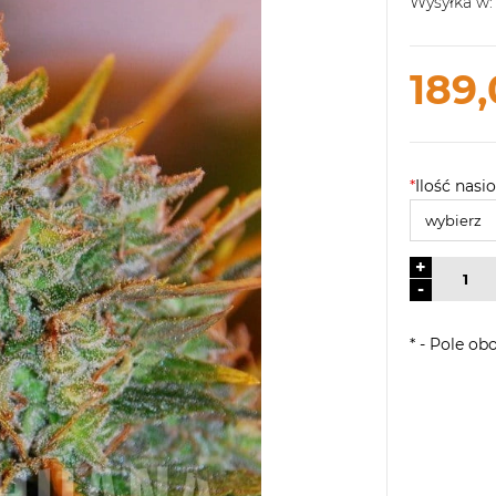
Wysyłka w:
189,
*
Ilość nasio
+
-
*
- Pole ob