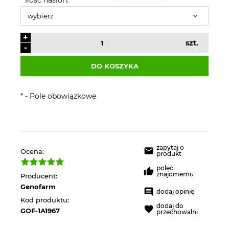
+
szt.
-
DO KOSZYKA
*
- Pole obowiązkowe
zapytaj o
Ocena:
produkt
poleć
znajomemu
Producent:
Genofarm
dodaj opinię
Kod produktu:
dodaj do
GOF-1A1967
przechowalni