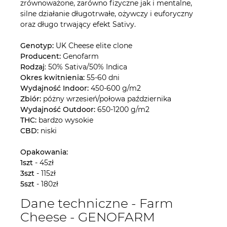
zrównoważone, zarówno fizyczne jak i mentalne,
silne działanie długotrwałe, ożywczy i euforyczny
oraz długo trwający efekt Sativy.
Genotyp:
UK Cheese elite clone
Producent:
Genofarm
Rodzaj
: 50% Sativa/50% Indica
Okres kwitnienia:
55-60 dni
Wydajność Indoor:
450-600 g/m2
Zbiór:
póżny wrzesień/połowa października
Wydajność Outdoor:
650-1200 g/m2
THC:
bardzo wysokie
CBD:
niski
Opakowania:
1szt
- 45zł
3szt
- 115zł
5szt
- 180zł
Dane techniczne - Farm
Cheese - GENOFARM