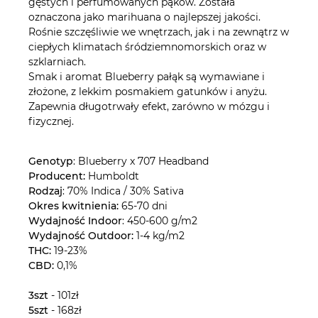
gęstych i perfumowanych pąków. Została
oznaczona jako marihuana o najlepszej jakości.
Rośnie szczęśliwie we wnętrzach, jak i na zewnątrz w
ciepłych klimatach śródziemnomorskich oraz w
szklarniach.
Smak i aromat Blueberry pałąk są wymawiane i
złożone, z lekkim posmakiem gatunków i anyżu.
Zapewnia długotrwały efekt, zarówno w mózgu i
fizycznej.
Genotyp
: Blueberry x 707 Headband
Producent:
Humboldt
Rodzaj
: 70% Indica / 30% Sativa
Okres kwitnienia:
65-70 dni
Wydajność Indoor
: 450-600 g/m2
Wydajność Outdoor:
1-4 kg/m2
THC:
19-23%
CBD:
0,1%
3szt
- 101zł
5szt
- 168zł