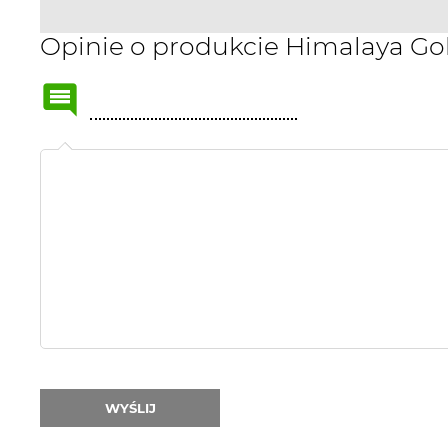
Opinie o produkcie Himalaya Gol
Name
or
nick:
WYŚLIJ