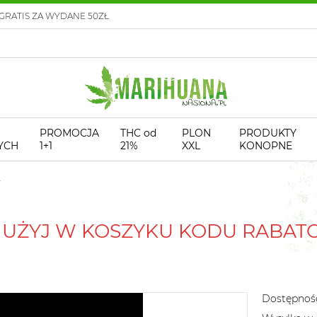
GRATIS ZA WYDANE 50ZŁ
PROMOCJA
THC od
PLON
PRODUKTY
YCH
1+1
21%
XXL
KONOPNE
! UŻYJ W KOSZYKU KODU RABA
Dostępnoś