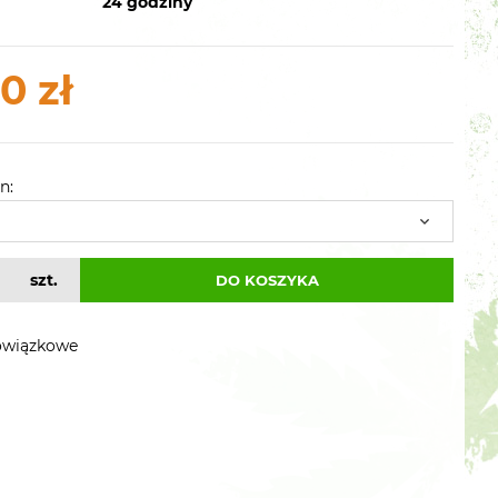
24 godziny
0 zł
n:
szt.
DO KOSZYKA
owiązkowe