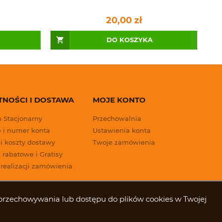
20,00 zł
DO KOSZYKA
TNOŚCI I DOSTAWA
MOJE KONTO
p Stacjonarny
Przechowalnia
 i numer konta
Ustawienia konta
 i koszty dostawy
Twoje zamówienia
 rabatowe i Gratisy
 realizacji zamówienia
ki przechowywania lub dostępu do plików cookies w Twojej