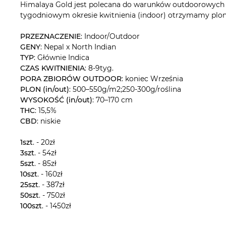
Himalaya Gold jest polecana do warunków outdoorowych - 
tygodniowym okresie kwitnienia (indoor) otrzymamy plon r
PRZEZNACZENIE
: Indoor/Outdoor
GENY
: Nepal x North Indian
TYP
: Głównie Indica
CZAS KWITNIENIA
: 8-9tyg.
PORA ZBIORÓW OUTDOOR
: koniec Września
PLON (in/out)
: 500–550g/m2;250-300g/roślina
WYSOKOŚĆ (in/out)
: 70–170 cm
THC
: 15,5%
CBD
: niskie
1szt
. - 20zł
3szt
. - 54zł
5szt
. - 85zł
10szt
. - 160zł
25szt
. - 387zł
50szt
. - 750zł
100szt
. - 1450zł