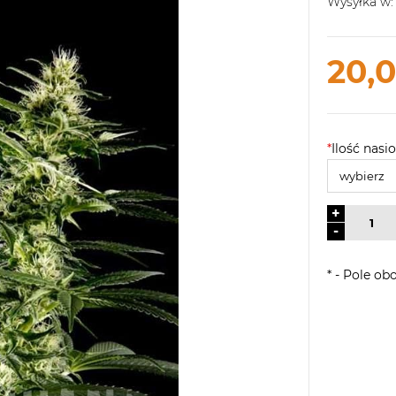
Wysyłka w:
20,0
*
Ilość nasio
+
-
*
- Pole ob