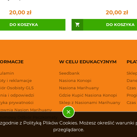
20,00 zł
20,00 zł
DO KOSZYKA
DO KOSZYKA
FORMACJE
W CELU EDUKACYJNYM
PŁA
ulamin
Seedbank
Skle
ty i reklamacje
Nasiona Konopi
Dane
iór Osobisty GLS
Nasiona Marihuany
Czas
nia i odpowiedzi
Gdzie Kupić Nasiona Konopi
Progi
tyka prywatności
Sklep z Nasionami Marihuany
Czas
townia Nasion Marihuany
nimowy Odbiór Paczkomaty
g i zgodnie z Polityką Plików Cookies. Możesz określić warun
przeglądarce.