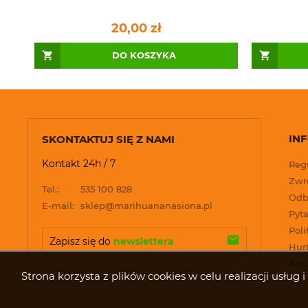
20,00 zł
DO KOSZYKA
IN
SKONTAKTUJ SIĘ Z NAMI
Kontakt 24h / 7
Reg
Zwro
Tel.:
535 100 828
Odb
E-mail:
sklep@marihuananasiona.pl
Pyta
Poli
Zapisz się do 
newslettera
Hur
Ano
Strona korzysta z plików cookies w celu realizacji usłu