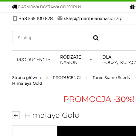
DARMOWA DOSTAWA OD 100PLN
+48 535 100 828
sklep@marihuananasiona.pl
RODZAJE
DLA
PRODUCENCI
NASION
POCZĄTKUJĄC
Strona główna
PRODUCENCI
Tanie Sianie Seeds
Himalaya Gold
PROMOCJA
-30%
Himalaya Gold