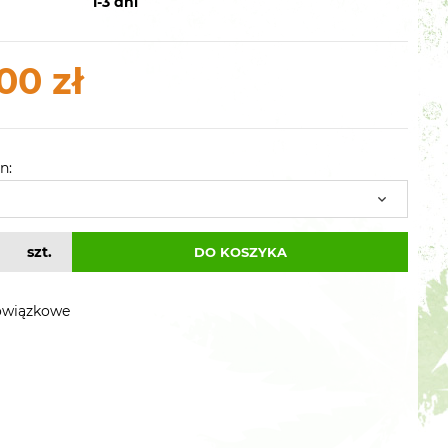
1-3 dni
00 zł
n:
szt.
DO KOSZYKA
owiązkowe