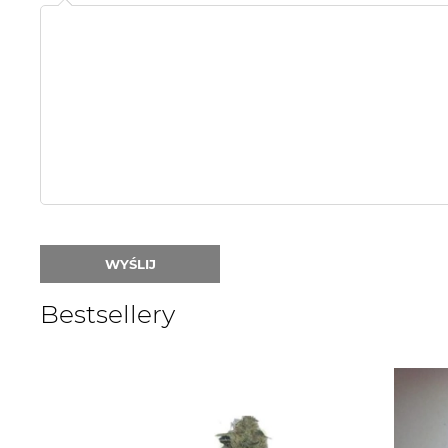
Name
or
nick:
WYŚLIJ
Bestsellery