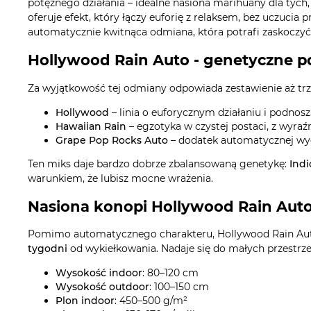
potężnego działania – idealne nasiona marihuany dla tych
oferuje efekt, który łączy euforię z relaksem, bez uczucia
automatycznie kwitnąca odmiana, która potrafi zaskoczy
Hollywood Rain Auto - genetyczne p
Za wyjątkowość tej odmiany odpowiada zestawienie aż trze
Hollywood
– linia o euforycznym działaniu i podnos
Hawaiian Rain
– egzotyka w czystej postaci, z wyra
Grape Pop Rocks Auto
– dodatek automatycznej wy
Ten miks daje bardzo dobrze zbalansowaną genetykę:
Indi
warunkiem, że lubisz mocne wrażenia.
Nasiona konopi Hollywood Rain Auto 
Pomimo automatycznego charakteru, Hollywood Rain Auto 
tygodni
od wykiełkowania. Nadaje się do małych przestrzen
Wysokość indoor
: 80–120 cm
Wysokość outdoor
: 100–150 cm
Plon indoor
: 450–500 g/m²