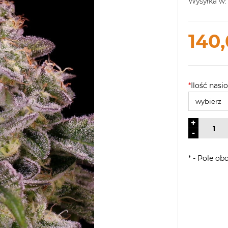
Wysyłka w:
140,
*
Ilość nasio
+
-
*
- Pole ob