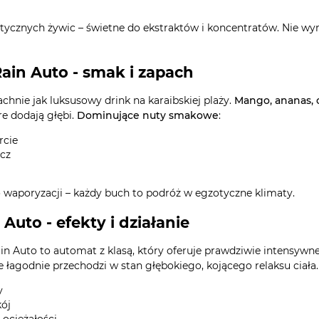
omatycznych żywic – świetne do ekstraktów i koncentratów. Nie
in Auto - smak i zapach
hnie jak luksusowy drink na karaibskiej plaży.
Mango, ananas, 
óre dodają głębi.
Dominujące nuty smakowe
:
rcie
ycz
 waporyzacji – każdy buch to podróż w egzotyczne klimaty.
to - efekty i działanie
in Auto to automat z klasą, który oferuje prawdziwie intensywn
 łagodnie przechodzi w stan głębokiego, kojącego relaksu ciała.
y
kój