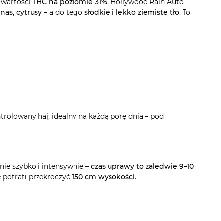
zawartości
THC na poziomie 31%
, Hollywood Rain Auto
nas, cytrusy
– a do tego
słodkie i lekko ziemiste tło
. To
ontrolowany haj, idealny na każdą porę dnia – pod
ie szybko i intensywnie –
czas uprawy to zaledwie 9–10
e potrafi przekroczyć
150 cm wysokości
.