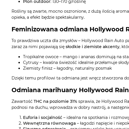
Plon outdoor
: 130–170 g/roślinę
Rośliny są zwarte, mocno oszronione, z dużą ilością ar
opieka, a efekt będzie spektakularny.
Feminizowana odmiana Hollywood Ra
To prawdziwa uczta dla zmysłów – Hollywood Rain Auto pac
zaraz za nimi pojawiają się
słodkie i ziemiste akcenty
, kt
Tropikalne owoce – mango i ananas dominują na sta
Cytrusy – kwaśna świeżość idealnie przełamuje słod
Ziemisty finisz – łagodny, naturalny posmak
Dzięki temu profilowi ta odmiana jest wręcz stworzona do
Odmiana marihuany Hollywood Rain Au
Zawartość
THC na poziomie 31%
sprawia, że Hollywood Ra
podnosi na duchu, wprowadza w dobry nastrój, a następnie
Euforia i socjalność
– idealna na spotkania i rozmow
Wewnętrzna równowaga
– łagodzi napięcie i niepo