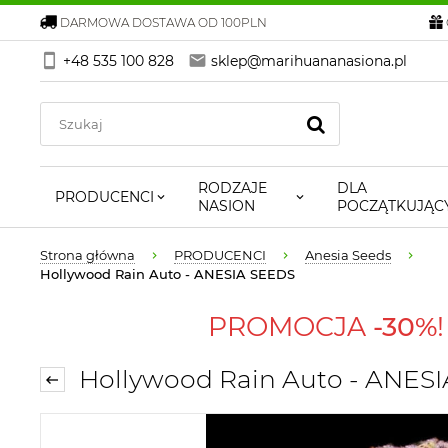
DARMOWA DOSTAWA OD 100PLN
+48 535 100 828
sklep@marihuananasiona.pl
RODZAJE
DLA
PRODUCENCI
NASION
POCZĄTKUJĄC
Strona główna
PRODUCENCI
Anesia Seeds
Hollywood Rain Auto - ANESIA SEEDS
PROMOCJA
-30%
Hollywood Rain Auto - ANES