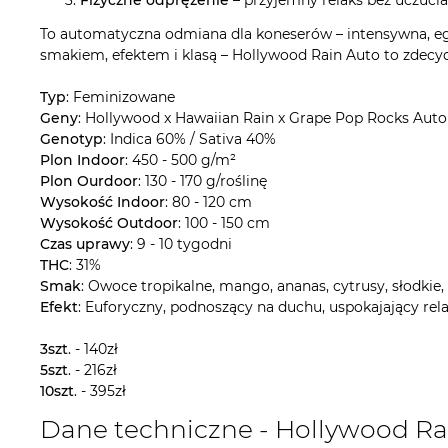
Fizyczne odprężenie
– przyjemny relaks bez uczucia
To automatyczna odmiana dla koneserów – intensywna, egzo
smakiem, efektem i klasą – Hollywood Rain Auto to zdec
Typ
: Feminizowane
Geny
: Hollywood x Hawaiian Rain x Grape Pop Rocks Auto
Genotyp
: Indica 60% / Sativa 40%
Plon Indoor
: 450 - 500 g/m²
Plon Ourdoor
: 130 - 170 g/roślinę
Wysokość Indoor
: 80 - 120 cm
Wysokość Outdoor
: 100 - 150 cm
Czas uprawy
: 9 - 10 tygodni
THC
: 31%
Smak
: Owoce tropikalne, mango, ananas, cytrusy, słodkie,
Efekt
: Euforyczny, podnoszący na duchu, uspokajający rela
3szt
. - 140zł
5szt
. - 216zł
10szt
. - 395zł
Dane techniczne - Hollywood Ra