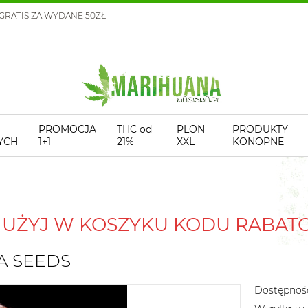
GRATIS ZA WYDANE 50ZŁ
PROMOCJA
THC od
PLON
PRODUKTY
YCH
1+1
21%
XXL
KONOPNE
! UŻYJ W KOSZYKU KODU RABA
IA SEEDS
Dostępnoś