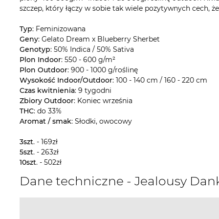
szczep, który łączy w sobie tak wiele pozytywnych cech, ż
Typ
: Feminizowana
Geny
: Gelato Dream x Blueberry Sherbet
Genotyp
: 50% Indica / 50% Sativa
Plon Indoor
: 550 - 600 g/m²
Plon Outdoor
: 900 - 1000 g/roślinę
Wysokość Indoor/Outdoor
: 100 - 140 cm / 160 - 220 cm
Czas kwitnienia
: 9 tygodni
Zbiory Outdoor
: Koniec września
THC
: do 33%
Aromat / smak
: Słodki, owocowy
3szt
. - 169zł
5szt
. - 263zł
10szt
. - 502zł
Dane techniczne - Jealousy Dan