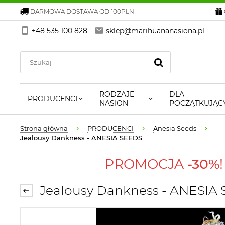
DARMOWA DOSTAWA OD 100PLN
+48 535 100 828
sklep@marihuananasiona.pl
RODZAJE
DLA
PRODUCENCI
NASION
POCZĄTKUJĄC
Strona główna
PRODUCENCI
Anesia Seeds
Jealousy Dankness - ANESIA SEEDS
PROMOCJA
-30%
Jealousy Dankness - ANESIA