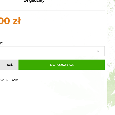
24 godziny
00 zł
n:
szt.
DO KOSZYKA
owiązkowe