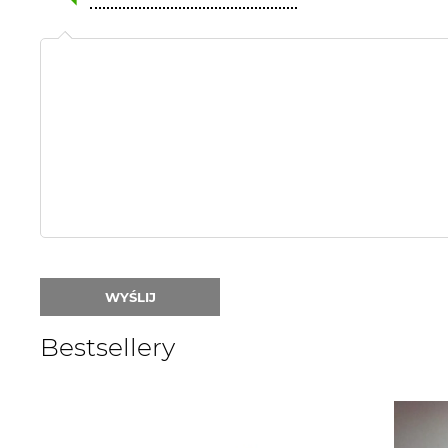
Name
or
nick:
WYŚLIJ
Bestsellery