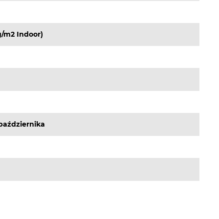
/m2 Indoor)
października