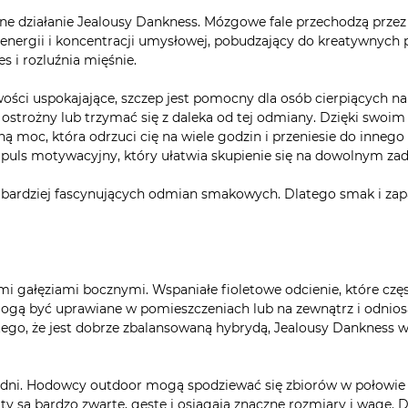
 działanie Jealousy Dankness. Mózgowe fale przechodzą przez tw
nergii i koncentracji umysłowej, pobudzający do kreatywnych pr
es i rozluźnia mięśnie.
ci uspokajające, szczep jest pomocny dla osób cierpiących na p
o ostrożny lub trzymać się z daleka od tej odmiany. Dzięki swoi
ą moc, która odrzuci cię na wiele godzin i przeniesie do inneg
mpuls motywacyjny, który ułatwia skupienie się na dowolnym zad
jbardziej fascynujących odmian smakowych. Dlatego smak i zapa
 gałęziami bocznymi. Wspaniałe fioletowe odcienie, które częst
mogą być uprawiane w pomieszczeniach lub na zewnątrz i odniosą 
go, że jest dobrze zbalansowaną hybrydą, Jealousy Dankness wy
godni. Hodowcy outdoor mogą spodziewać się zbiorów w połowie p
y są bardzo zwarte, gęste i osiągają znaczne rozmiary i wagę. D