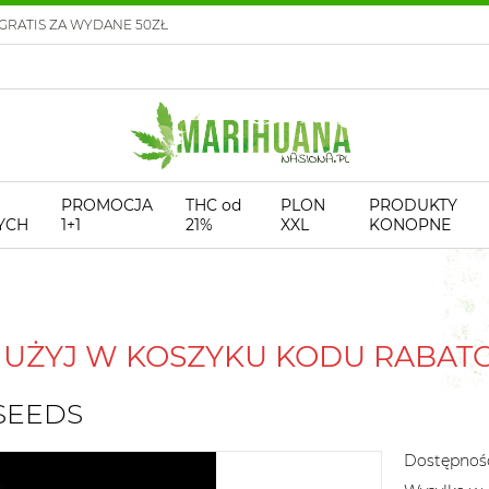
GRATIS ZA WYDANE 50ZŁ
PROMOCJA
THC od
PLON
PRODUKTY
YCH
1+1
21%
XXL
KONOPNE
! UŻYJ W KOSZYKU KODU RABA
 SEEDS
Dostępnoś