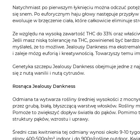
Natychmiast po pierwszym łyknięciu można odczuć potężne
się snem. Po euforycznym haju głowy następuje przypływ e
ewoluuje w brzęczenie ciała, które całkowicie eliminuje str
Ze względu na wysoką zawartość THC do 33% oraz właściwoś
Jeśli masz niską tolerancję na THC, powinieneś być bardz
myślałeś, że to możliwe. Jealousy Dankness ma ekstremaln
i zaleje mózg euforią i kreatywnością. Towarzyszy temu i
Genetyka szczepu Jealousy Dankness obejmuje jedne z na
się z nutą wanilii i nutą cytrusów.
Rosnąca Jealousy Dankness
Odmiana ta wytwarza rośliny średniej wysokości z mocnymi
przez grubą, białą, błyszczącą warstwę włosków. Rośliny 
Pomoże to zwiększyć dopływ światła do pąków. Pomimo te
struktury pąków, wzrostu i uprawy.
Średni czas kwitnienia tej odmiany wynosi około 9-10 ty
plony 400-500g/m² indoor i do 900g/roślinę outdoor. Kwiat