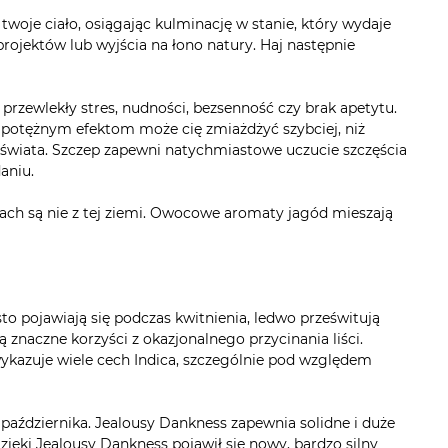
oje ciało, osiągając kulminację w stanie, który wydaje
ojektów lub wyjścia na łono natury. Haj następnie
rzewlekły stres, nudności, bezsenność czy brak apetytu.
m potężnym efektom może cię zmiażdżyć szybciej, niż
o świata. Szczep zapewni natychmiastowe uczucie szczęścia
aniu.
ch są nie z tej ziemi. Owocowe aromaty jagód mieszają
o pojawiają się podczas kwitnienia, ledwo prześwitują
znaczne korzyści z okazjonalnego przycinania liści.
kazuje wiele cech Indica, szczególnie pod względem
aździernika. Jealousy Dankness zapewnia solidne i duże
zięki Jealousy Dankness pojawił się nowy, bardzo silny