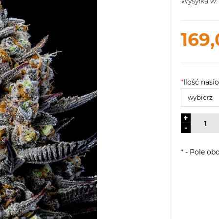
Wysyłka w:
169,
*
Ilość nasio
+
-
*
- Pole ob