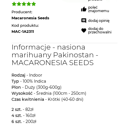
poleć
znajomemu
Producent:
Macaronesia Seeds
dodaj opinię
Kod produktu:
dodaj do
MAC-1A2311
przechowalni
Informacje - nasiona
marihuany Pakinostan -
MACARONESIA SEEDS
Rodzaj
- Indoor
Typ
- 100% Indica
Plon
- Duży (300g-600g)
Wysokość
- Średnia (100cm - 250cm)
Czas kwitnienia
- Krótki (40-60 dni)
2 szt.
- 82zł
4 szt.
- 160zł
6 szt.
- 200zł