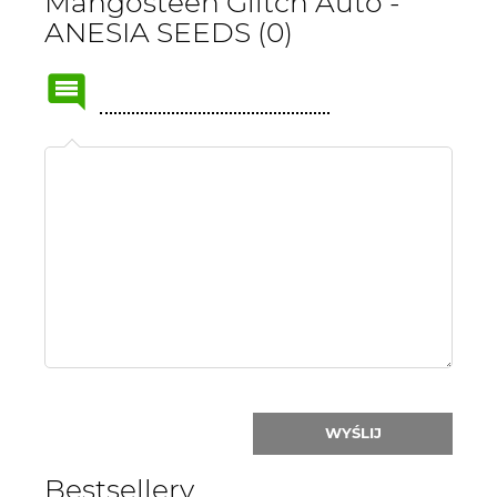
Mangosteen Glitch Auto -
ANESIA SEEDS (0)
Name
or
nick:
WYŚLIJ
Bestsellery