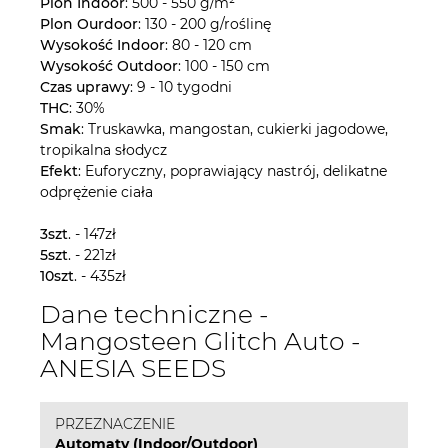
Plon Indoor
: 500 - 550 g/m²
Plon Ourdoor
: 130 - 200 g/roślinę
Wysokość Indoor
: 80 - 120 cm
Wysokość Outdoor
: 100 - 150 cm
Czas uprawy
: 9 - 10 tygodni
THC
: 30%
Smak
: Truskawka, mangostan, cukierki jagodowe,
tropikalna słodycz
Efekt
: Euforyczny, poprawiający nastrój, delikatne
odprężenie ciała
3szt
. - 147zł
5szt
. - 221zł
10szt
. - 435zł
Dane techniczne -
Mangosteen Glitch Auto -
ANESIA SEEDS
PRZEZNACZENIE
Automaty (Indoor/Outdoor)