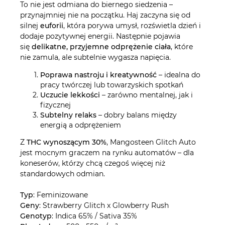
To nie jest odmiana do biernego siedzenia –
przynajmniej nie na początku. Haj zaczyna się od
silnej
euforii
, która porywa umysł, rozświetla dzień i
dodaje pozytywnej energii. Następnie pojawia
się
delikatne, przyjemne odprężenie ciała
, które
nie zamula, ale subtelnie wygasza napięcia.
Poprawa nastroju i kreatywność
– idealna do
pracy twórczej lub towarzyskich spotkań
Uczucie lekkości
– zarówno mentalnej, jak i
fizycznej
Subtelny relaks
– dobry balans między
energią a odprężeniem
Z
THC wynoszącym 30%
, Mangosteen Glitch Auto
jest mocnym graczem na rynku automatów – dla
koneserów, którzy chcą czegoś więcej niż
standardowych odmian.
Typ
: Feminizowane
Geny
: Strawberry Glitch x Glowberry Rush
Genotyp
: Indica 65% / Sativa 35%