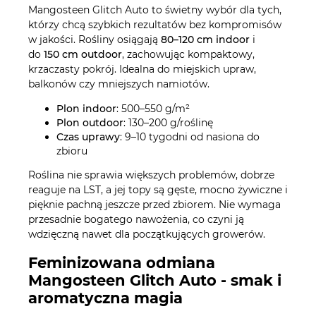
Mangosteen Glitch Auto to świetny wybór dla tych,
którzy chcą szybkich rezultatów bez kompromisów
w jakości. Rośliny osiągają
80–120 cm indoor
i
do
150 cm outdoor
, zachowując kompaktowy,
krzaczasty pokrój. Idealna do miejskich upraw,
balkonów czy mniejszych namiotów.
Plon indoor
: 500–550 g/m²
Plon outdoor
: 130–200 g/roślinę
Czas uprawy
: 9–10 tygodni od nasiona do
zbioru
Roślina nie sprawia większych problemów, dobrze
reaguje na LST, a jej topy są gęste, mocno żywiczne i
pięknie pachną jeszcze przed zbiorem. Nie wymaga
przesadnie bogatego nawożenia, co czyni ją
wdzięczną nawet dla początkujących growerów.
Feminizowana odmiana
Mangosteen Glitch Auto - smak i
aromatyczna magia