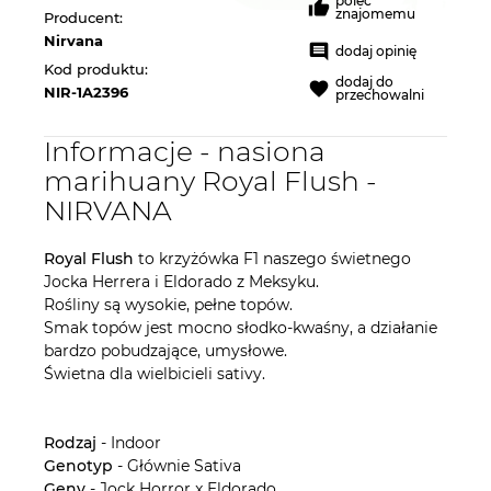
poleć
znajomemu
Producent:
Nirvana
dodaj opinię
Kod produktu:
dodaj do
NIR-1A2396
przechowalni
Informacje - nasiona
marihuany Royal Flush -
NIRVANA
Royal Flush
to krzyżówka F1 naszego świetnego
Jocka Herrera i Eldorado z Meksyku.
Rośliny są wysokie, pełne topów.
Smak topów jest mocno słodko-kwaśny, a działanie
bardzo pobudzające, umysłowe.
Świetna dla wielbicieli sativy.
Rodzaj
- Indoor
Genotyp
- Głównie Sativa
Geny
- Jock Horror x Eldorado