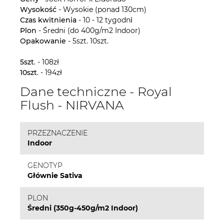
Wysokość
- Wysokie (ponad 130cm)
Czas kwitnienia
- 10 - 12 tygodn
i
Plon
- Średni (do 400g/m2 Indoor)
Opakowanie
- 5szt. 10szt.
5szt
. - 108zł
10szt
. - 194zł
Dane techniczne - Royal
Flush - NIRVANA
PRZEZNACZENIE
Indoor
GENOTYP
Głównie Sativa
PLON
Średni (350g-450g/m2 Indoor)