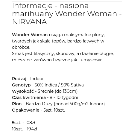
Informacje - nasiona
marihuany Wonder Woman -
NIRVANA
Wonder Woman
osiąga maksymalne plony,
twardych jak skała topów, bardzo łatwych w
obróbce.
Smak jest klasyczny, skunowy, a działanie długie,
mieszane, zarówno fizyczne jak i umysłowe.
Rodzaj
- Indoor
Genotyp
- 50% Indica / 50% Sativa
Wysokość
- Średnie (do 130cm)
Czas kwitnienia
- 8 - 10 tygodni
Plon
- Bardzo Duży (ponad 500g/m2 Indoor)
Opakowanie
- 5szt. 10szt.
5szt
. - 108zł
10szt
. - 194zł