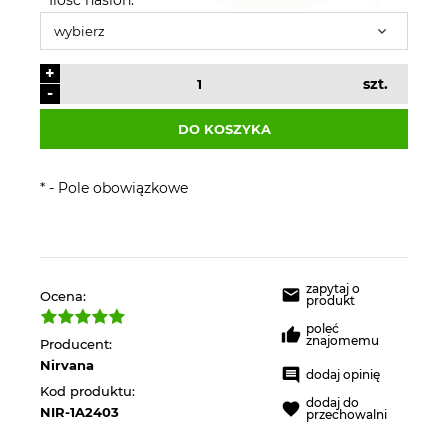
+
szt.
-
DO KOSZYKA
*
- Pole obowiązkowe
zapytaj o
Ocena:
produkt
poleć
znajomemu
Producent:
Nirvana
dodaj opinię
Kod produktu:
dodaj do
NIR-1A2403
przechowalni